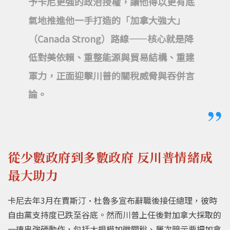
予卡尼更強的政治授權，讓他得以更有底
氣地推進他一手打造的「加拿大強大」
（Canada Strong）路線——核心就是降
低對美依賴、重整能源與貿易結構、重建
軍力，正面迎擊川普的關稅威脅與吞併言
論。
從少數政府到多數政府 反川普情緒成
最大助力
卡尼去年3月在賈斯汀·杜魯多宣布辭職後接任總理，彼時
自由黨支持度已跌至谷底。然而川普上任後對加拿大採取的
一連串強硬動作，包括大規模加徵關稅、屢次暗示要把加拿