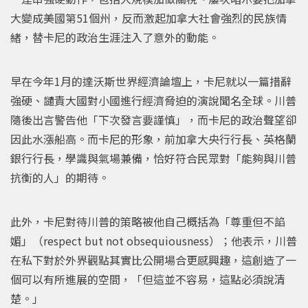
大變成美國第51個州，反而激起加拿大社會強烈的民族情
緒，替卡尼的政治生涯注入了意外的動能。
早在今年1月的達沃斯世界經濟論壇上，卡尼就以一篇措辭
強硬、譴責大國對小國進行經濟脅迫的演說聞名全球。川普
隨後出言警告他「下次發言要謹慎」，而卡尼的政治聲望卻
因此水漲船高。而卡尼的形象，前加拿大央行行長、英格蘭
銀行行長，學識與氣場兼備，恰好符合民眾對「能夠與川普
抗衡的人」的期待。
此外，卡尼對待川普的策略被他自己概括為「尊重但不諂
媚」（respect but not obsequiousness）；他表示，川普
在私下對於外界觀點其實比公開場合更感興趣，這創造了一
個可以有所進展的空間，「但這並不容易，這點必須說清
楚。」