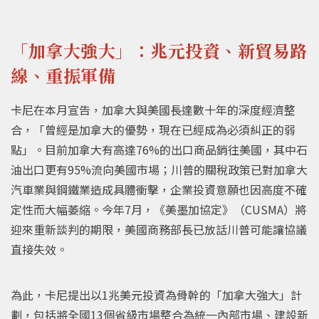
「加拿大強大」：兆元投資、新貿易路
線、重振軍備
卡尼在本月宣告，加拿大與美國長達數十年的深度經濟整
合，「曾經是加拿大的優勢，現在已經成為必須糾正的弱
點」。目前加拿大有高達76%的出口商品銷往美國，其中石
油出口更有95%流向美國市場；川普的關稅政策已對加拿大
汽車業與鋼鐵業造成具體衝擊，企業投資意願也因高度不確
定性而大幅萎縮。今年7月，《美墨加協定》（CUSMA）將
迎來重新談判的期限，美國商務部長已放話川普可能讓協議
直接失效。
為此，卡尼提出以1兆美元投資為骨幹的「加拿大強大」計
劃，包括將全國13個省級市場整合為統一內部市場、建設新