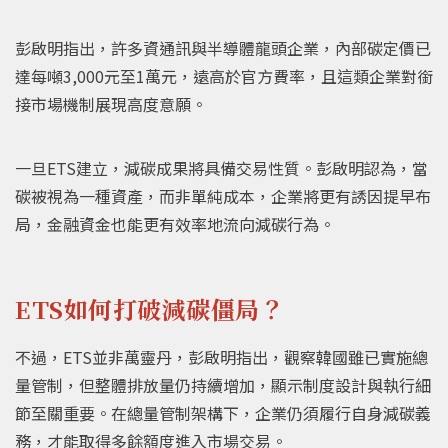
彭啟明指出，許多資通訊與半導體龍頭企業，內部碳定價已
達每噸3,000元至1萬元，遠高於官方費率，且這類企業對銜
接市場機制展現高度意願。
一旦ETS建立，減碳成果將具備交易性質。彭啟明認為，當
碳被視為一種資產，而非單純成本，企業將更有誘因提早布
局，金融資金也能更有效率地流向減碳行為。
ETS如何打破減碳僵局？
不過，ETS並非萬靈丹，彭啟明指出，觀察韓國雖已實施總
量管制，但整體排放量仍持續增加，顯示制度設計與執行細
節至關重要。在總量管制架構下，企業仍須履行自身減碳義
務，才能取得多餘額度進入市場交易。