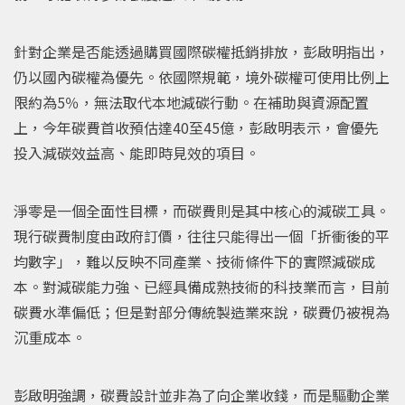
針對企業是否能透過購買國際碳權抵銷排放，彭啟明指出，
仍以國內碳權為優先。依國際規範，境外碳權可使用比例上
限約為5％，無法取代本地減碳行動。在補助與資源配置
上，今年碳費首收預估達40至45億，彭啟明表示，會優先
投入減碳效益高、能即時見效的項目。
淨零是一個全面性目標，而碳費則是其中核心的減碳工具。
現行碳費制度由政府訂價，往往只能得出一個「折衝後的平
均數字」，難以反映不同產業、技術條件下的實際減碳成
本。對減碳能力強、已經具備成熟技術的科技業而言，目前
碳費水準偏低；但是對部分傳統製造業來說，碳費仍被視為
沉重成本。
彭啟明強調，碳費設計並非為了向企業收錢，而是驅動企業