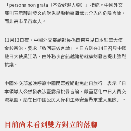
「persona non grata（不受歡迎人物）」措施。中國外交
部則表示薛劍發文的對象是煽動臺海武力介入的危險言論，
而非高市早苗本人。
11月13日夜，中國外交部副部長孫衛東召見日本駐華大使
金杉憲治，要求「收回惡劣言論」。日方則在14日召見中國
駐日大使吳江浩，由外務次官船越健裕就薛劍發言提出強烈
抗議。
中國外交部當晚呼籲中國民眾近期避免赴日旅行，表示「日
本領導人公然發表涉臺露骨挑釁言論，嚴重惡化中日人員交
流氛圍，給在日中國公民人身和生命安全帶來重大風險」。
目前尚未看到雙方對立的落腳