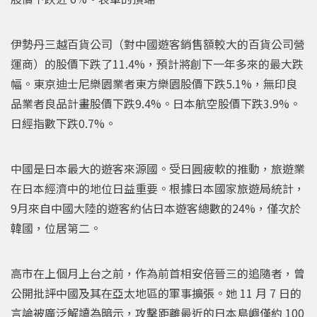
伊勢丹三越百貨公司（對中國遊客銷售額較大的百貨公司營
運商）的股價下跌了11.4%，預計將創下一年多來的最大跌
幅。東京迪士尼樂園業者東方樂園股價下跌5.1%，無印良
品業者良品計畫股價下跌9.4%。日本航空股價下跌3.9%。
日經指數下跌0.7%。
中國是日本最大的遊客來源國。受日圓疲軟的推動，旅遊業
在日本經濟中的地位日益重要。根據日本國家旅遊局統計，
9月來自中國大陸的遊客約佔日本遊客總數的24%，僅次於
韓國，位居第二。
高市在上個月上台之前，作為前首相安倍晉三的追隨者，曾
公開批評中國及其在亞太地區的軍事擴張。她 11 月 7 日的
言論被廣泛解讀為暗示，攻擊距離最近的日本島嶼僅約 100