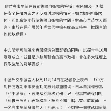
雖然高市早苗在有關集體自衛權的答辯上有所觸及，但這
是安全保障專家之間反覆討論過的情景。如果撤回相關表
述，可能會縮小行使集體自衛權的空間。對高市早苗本人而
言，由於在保守層與年輕世代中擁有較高支持率，撤回言論
也難以選擇。
中方暗示可能帶來實體經濟負面影響的同時，試探今年10月
剛剛成立、並且是少數黨聯合的高市政權，會在多大程度上
採取強硬的對華姿態。
中國外交部發言人林劍11月14日在記者會上表示：「中方
對日方近期軍事安全動向感到嚴重關切。日本自我標榜為
「和平國家」，宣揚建立無核武器世界，但高市政權卻對
「無核三原則」表態模糊，語焉不詳，暗示有可能放棄」。
一名高市早苗身邊的人士則表示：「不想被一個核武國家這