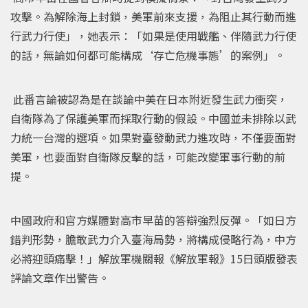
攻擊。為解除海上封鎖，美軍前來支援，為阻止其行動而進
行武力行使」，她表示：「如果是使用戰艦、伴隨武力行使
的話，無論如何都可能構成‘存亡危機事態’的案例」。
此番言論被認為是在談論中美在日本附近發生武力衝突，
自衛隊為了保護美軍而採取行動的假設。中國並未排除以武
力統一台灣的選項。如果對臺發動武力進攻時，不僅要面對
美軍，也要面對自衛隊反擊的話，可能改變軍事行動的前
提。
中國政府和官方媒體對高市早苗的答辯強烈反彈。「如日方
錯判形勢，膽敢武力介入臺海局勢，將構成侵略行為，中方
必將迎頭痛擊！」解放軍機關報《解放軍報》15日頭版發表
評論文章作出警告。