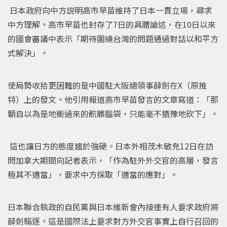
日本政府向中方説明高市早苗維持了日本一貫立場，尋求
中方理解。高市早苗也封存了7日的具體論述，在10日以來
的國會審議中表示「期待圍繞台灣的問題通過對話以和平方
式解決」。
使局勢收拾更困難的是中國駐大阪總領事薛劍在X（原推
特）上的發文。他引用報道高市早苗發言的文章寫道：「那
顆自以為是地衝過來的骯髒腦袋，只能毫不猶豫地砍下」。
這也讓日方的態度趨於強硬。日本外相茂木敏充12日在訪
問加拿大期間向記者表示，「作為駐外外交官的高層，發言
極其不適當」，要求中方採取「適當的應對」。
日本聯合執政的自民黨與日本維新會內接連有人要求政府將
薛劍驅逐。這是國際法上要求對方外交官事實上自行召回的