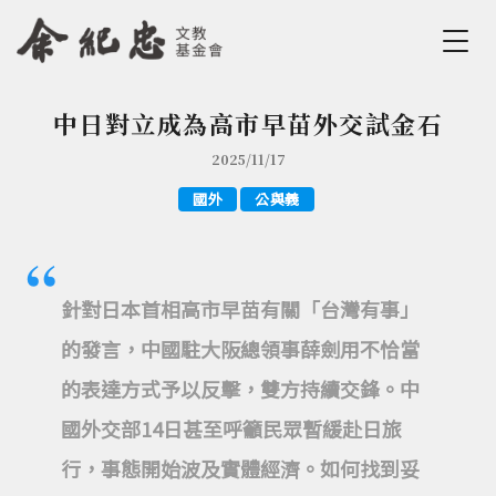
Jump to Main content
Jump to Navigation
中日對立成為高市早苗外交試金石
您在這裡
2025/11/17
國外
公與義
針對日本首相高市早苗有關「台灣有事」
的發言，中國駐大阪總領事薛劍用不恰當
的表達方式予以反擊，雙方持續交鋒。中
國外交部14日甚至呼籲民眾暫緩赴日旅
行，事態開始波及實體經濟。如何找到妥