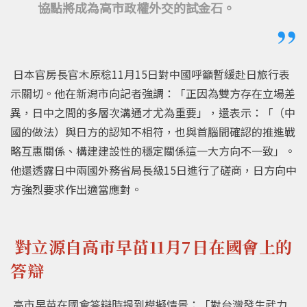
協點將成為高市政權外交的試金石。
日本官房長官木原稔11月15日對中國呼籲暫緩赴日旅行表
示關切。他在新潟市向記者強調：「正因為雙方存在立場差
異，日中之間的多層次溝通才尤為重要」，還表示：「（中
國的做法）與日方的認知不相符，也與首腦間確認的推進戰
略互惠關係、構建建設性的穩定關係這一大方向不一致」。
他還透露日中兩國外務省局長級15日進行了磋商，日方向中
方強烈要求作出適當應對。
對立源自高市早苗11月7日在國會上的
答辯
高市早苗在國會答辯時提到模擬情景：「對台灣發生武力