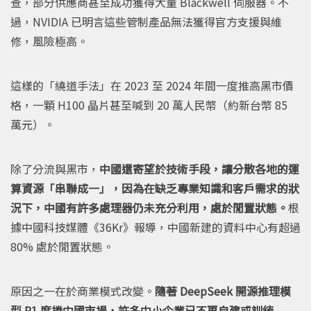
查，部分供應商甚至成功獲得大量 Blackwell 伺服器。不
過，NVIDIA 已明言這些管制產品無法獲得官方支援與維
修，風險極高。
這樣的「繞道手法」在 2023 至 2024 年間一度推高黑市價
格，一顆 H100 晶片甚至喊到 20 萬人民幣（約新台幣 85
萬元）。
除了分流與黑市，
中國還寄望於技術手段，讓分散各地的運
算資源「串聯成一」，因為在缺乏專業知識和客戶需求的狀
況下，中國有許多處理器仍未充分利用，處於閒置狀態。
根
據中國科技媒體《36Kr》報導，中國新建的資料中心有超過
80% 處於閒置狀態。
原因之一在於商業模式改變。
隨著 DeepSeek 開源推理模
型 R1 席捲中國市場，許多中小企業已不再自建或訓練