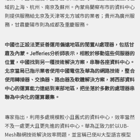
域的上海、杭州、南京及蘇州。內蒙烏蘭察布市的資料中心
則提供服務給北京及天津等北方城市的業者；貴州為廣州服
務，甘肅慶陽市則為成都及重慶服務。
中國也正設法更妥善運用偏遠地區的閒置AI處理器，包括甘
肅及內蒙。Jefferies分析師表示，相較於移動這些伺服器的
位置，中國找到另一種技術解決方案，串聯各座資料中心。
北京當局已指示業者使用中國電信及華為的網路技術，整合
使用轉接器、交換器、路由器及軟體解決方案，將西部資料
中心的運算能力連結到東部地區，把坐落於多數的處理器串
聯為中央化的運算叢集。
專家指出，利用多處規模較小且舊式的資料中心，效率當然
不及一處更大且更先進的資料中心。華為正致力於以UB-
Mesh聯網技術解決效率問題，並宣稱已使AI大型語言模型