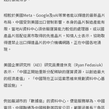
相較於美國Meta、Google及xAI等業者能以輝達的最新晶片
布局，中國受到美國出口管制影響，本身的晶片製造產能有
限，當地AI資料中心須依賴運算能力較低的處理器，或以國
產晶片搭配從黑市取得的先進晶片。知情人士表示，協助取
得遭禁止出口輝達晶片的中介機構網路，正在中國各地湧
現。
美國企業研究所（AEI）研究員費達休克（Ryan Fedasiuk）
表示，「中國正開始重新分配稀缺的運算資源，以創造最大
的經濟產值」，「中國現在正以這套思維來規劃資料中心基
礎設施」。
例如蕪湖市的「數據島」的資料中心，便是服務華為、中國
電訊、中國聯通及中國移動等四家公司，範圍涵蓋長三角區