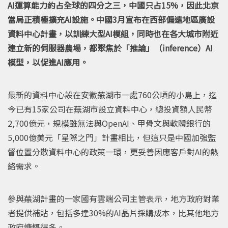
AI運算能力約占全球的四分之三，中國只占15%，因此北京
當局正積極擴充AI設施。中國3月宣布在西部偏遠地區廣設
資料中心計畫，以訓練大型AI模組，同時也在各大城市附近
建立新的伺服器農場，都聚焦於「推論」（inference）AI
模型，以促進AI應用。
最新的資料中心設在安徽蕪湖市一處760公頃的小島上，迄
今已有15家公司在蕪湖市設立資料中心，總投資額人民幣
2,700億元，規模雖無法與OpenAI、甲骨文與軟體銀行的
5,000億美元「星際之門」計畫相比，但這只是中國加強監
督位置分散資料中心的政策一環，更妥善因應客戶對AI的熱
絡需求。
參與蕪湖計畫的一家國有雲端公司主管表示，地方政府對業
者提供補貼，包括多達30%的AI晶片採購成本，比其他地方
政府慷慨得多。