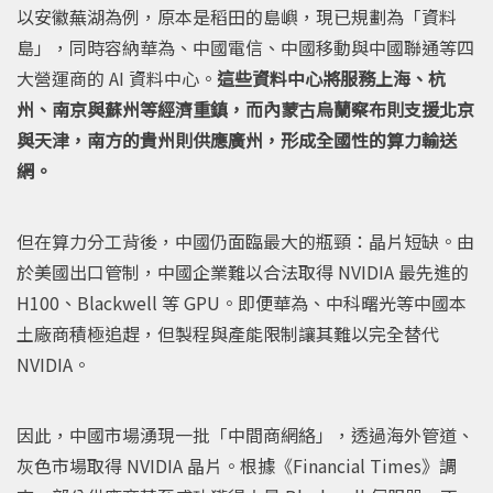
以安徽蕪湖為例，原本是稻田的島嶼，現已規劃為「資料
島」，同時容納華為、中國電信、中國移動與中國聯通等四
大營運商的 AI 資料中心。
這些資料中心將服務上海、杭
州、南京與蘇州等經濟重鎮，而內蒙古烏蘭察布則支援北京
與天津，南方的貴州則供應廣州，形成全國性的算力輸送
網。
但在算力分工背後，中國仍面臨最大的瓶頸：晶片短缺。由
於美國出口管制，中國企業難以合法取得 NVIDIA 最先進的
H100、Blackwell 等 GPU。即便華為、中科曙光等中國本
土廠商積極追趕，但製程與產能限制讓其難以完全替代
NVIDIA。
因此，中國市場湧現一批「中間商網絡」，透過海外管道、
灰色市場取得 NVIDIA 晶片。根據《Financial Times》調