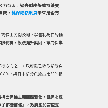
效力有限，
過去財務能夠持續支
自費，
健保總額制度
未來是否有
，商保由民間公司，以營利為目的推
保險精神，設法提升誘因，讓商保業
可行方向之一，政府雖已收取部分負
6.8%，與日本部分負擔占比30%相
結構因保護主義面臨變化，健保財源
胖子都變苗條」，政府嚴加管控支