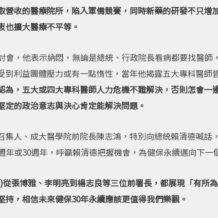
取營收的醫療院所，陷入軍備競賽，同時新藥的研發不只增
衷也擴大醫療不平等。
研討會，他表示納悶，無論是總統、行政院長看病都要找醫師
受到利益團體壓力或有一點惰性，當年他揭露五大專科醫師
認為，五大或四大專科醫師人力危機不難解決，否則怎會一
堅定的政治意志與決心肯定能解決問題。
召集人、成大醫學院前院長陳志鴻，特別向總統賴清德喊話，
週年或30週年，呼籲賴清德把握機會，為健保永續邁向下一
部)從張博雅、李明亮到楊志良等三位前署長，都展現「有所
堅持，相信未來健保30年永續應該更值得我們樂觀。