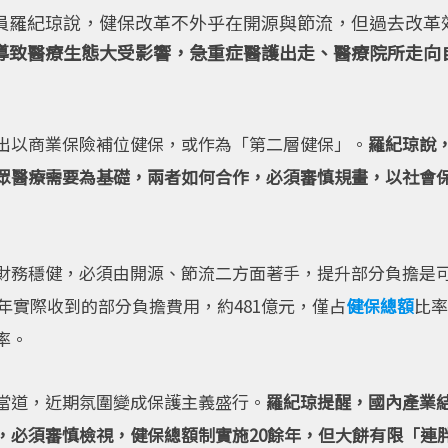
員羅紀琼說，健保改革不外乎在開源與節流，但過去改革
導致醫療生態大受影響，急重症醫護出走、醫療院所走向
出以商業保險補位健保，或作為「第二層健保」。
羅紀琼說
眾醫療需要為基礎，兩者如何合作，必須審慎規畫，以社會
財務穩健，必須由開源、節流二方面著手，提升部分負擔是
3年實際收到的部分負擔費用，約481億元，僅占
健保總額
比率
率。
當道，近期氛圍變成保護主義盛行。
羅紀琼提醒，國內產業
，必須審慎檢視，健保總額制實施20餘年，但大餅有限「連