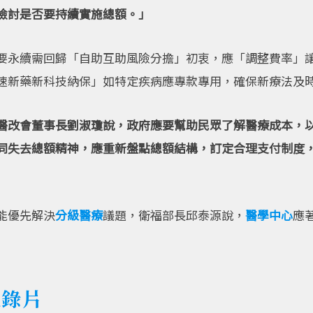
檢討是否要持續實施總額。」
要永續需回歸「自助互助風險分擔」初衷，應「調整費率」
速新藥新科技納保」如特定疾病應專款專用，確保新療法及
醫改會董事長劉淑瓊說，政府應要幫助民眾了解醫療成本，
同失去總額精神，應重新盤點總額結構，訂定合理支付制度
能優先解決
分級醫療
議題，衛福部長邱泰源說，
醫學中心
應
紀錄片