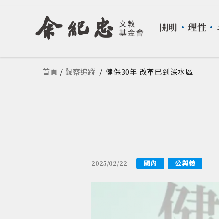
開明
・
理性
・
您在這裡
首頁
/
觀察追蹤
/
健保30年 改革已到深水區
國內
公與義
2025/02/22