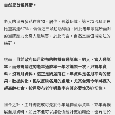
自然是首當其衝。
老人的消費多花在食物、居住、醫藥保健，這三項占其消費
比重高達67％，偏偏這三類也漲得凶，因此老年家庭所面對
的通膨壓力比窮人還厲害，於此而言，自然是最值得關注的
族群。
然而，
目前政府每月發布的數據有通膨率、窮人、富人通膨
率，而最需關注的老年通膨率一年才編製一次，只有年資
料，沒有月資料，這正是問題所在。年資料是各月平均的結
果，數據鈍化，難以反映各月的處境，尤其台灣今年將邁入
超高齡社會，按月發布老年通膨率有其必要性及迫切性。
惟今之計，主計總處或可先於今年延伸至季資料，來年再擴
展至月資料，如此不但可以讓物價統計更加周延，也有助於