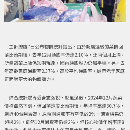
主計總處7日公布物價統計指出，由於颱風過後的菜價回
落比預期慢，去年12月通膨率仍達2.10％，連兩個月上揚，
所幸蔬菜上漲係短期現象，國內通膨壓力仍屬平穩。另，去
年高齡家庭通膨率2.37％，高於平均通膨率，顯示老年家庭
正面對更大的物價壓力。
綜合統計處專委曹志弘說，颱風過後，2024年12月蔬菜
價格雖然下滑，但回落速度比預期慢，年增率高達30.7％，
創近40個月最高，原預期通膨率有望低於2％，調查結果仍
超過2％。雖然12月通膨率仍逾2％，但核心物價年增率連8