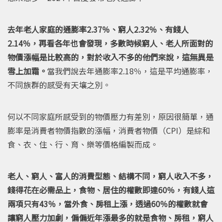
去年老人家庭的通膨率2.37％、窮人2.32％、有錢人
2.14％，再看各年也會發現，多數時候窮人、老人所面對的
物價漲幅是比較高的，對於收入不多的他們來說，這無異是
雪上加霜。
當我們說去年通膨率2.18％，這是平均通膨率，
不同族群的感受有天壤之別。
何以不同家庭所感受到的物價壓力有差別，原因很簡單，通
膨率是消費者物價指數的漲幅，消費者物價（CPI）是綜和
食、衣、住、行、育、樂等價格編製而成。
老人、窮人、富人的消費型態、結構不同，窮人收入不多，
錢得花在必需品上，食物、居住的權數即達60％，有錢人這
兩項只有43％，當外食、房租上漲，透過60％的權數就會
讓窮人壓力加劇，偏偏近年漲最多的就是食物、房租，窮人