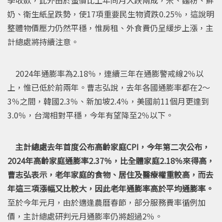
季收歛，此外由於蛋價比上年同月大跌兩成，米、麵粉、鮮
奶、衛生紙呈跌勢，使17項重要民生物資跌0.25％，這說明
整體物價壓力仍然平穩，惟房租、外食費仍呈緩步上漲，主
計總處將持續注意。
2024年通膨率為2.18％，連續三年在通膨警戒線2％以
上，惟已低於前兩年。曹志弘說，去年各國通膨率都在2～
3％之間，韓國2.3％、新加坡2.4％，美國前11個月更達到
3.0％，台灣相對平穩，今年有望降至2％以下。
主計總處去年首度公布高齡家庭CPI，今年第二次公布，
2024年高齡家庭通膨率2.37％，比全體家庭2.18％來得高，
曹志弘表示，老年家庭的食物、居住及醫療權重較高，而去
年這三項漲幅又比較大，因此老年通膨率高於平均通膨率。
至於今年元月，由於適逢農曆春節，部分服務費率循例加
價，主計總處研判元月通膨率仍將超過2％。