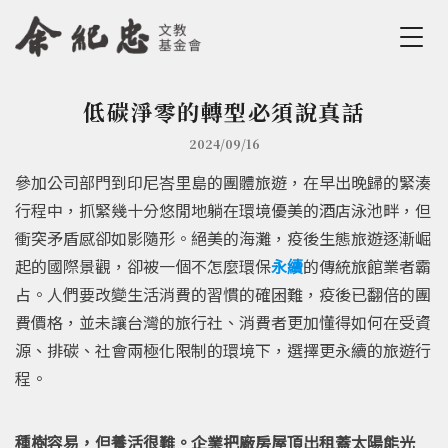
Jump to Main content
Jump to Navigation
低碳淨零的轉型必須說真話
您在這裡
2024/09/16
參加公司部門到印尼峇里島的團體旅遊，在早出晚歸的緊湊
行程中，抓緊幾十分悠閒地躺在環境優美的酒店泳池畔，但
衝突矛盾感卻如影隨形。絕美的海灘，疫後生態旅遊逐漸崛
起的國際景觀，卻被一個不怎麼環保
永續
的傳統旅館業者霸
占。人們要改變生活消費的習慣的確困難，疫後已翻倍的團
費價格，並未讓台灣的旅行社、消費者更加懂得如何在受資
源、排碳、社會兩極化限制的環境下，選擇更永續的旅遊行
程。
種樹容易，但養活很難。企業把廠房屋頂出租蓋太陽能光