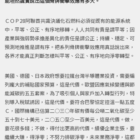
能坦然誠實說出這個骨牌衝擊效應有多大。
ＣＯＰ28阿聯酋共識決議化石燃料必須從既有的能源系統
中，平等、公正、有序地移轉。人人共同有責是謂平等；因
產業與強弱勢承擔差異化的責任是謂公正；持續、穩定、可
預測地推進是謂有序。把系列骨牌衝擊效應用真話說出來，
各界才能真正判斷怎樣叫平等、公正、有序地向淨零轉型。
美國、德國、日本政府想要拉攏台灣半導體業投資，需要編
列龐大的補貼國家預算，這是代價。歐盟因應氣候變遷與節
能減碳的五五套案，為了吸引個人與家戶加入轉型行列，特
別導入稅賦誘因，這是代價。要符合巴黎協定控溫一點五度
Ｃ，國際機構已估算二○三○年碳有價每公噸二氧化碳至少
五十到七十美元，二○五○至少一百美元，這是代價。做，
要花很多錢；不做，得付出更高的代價。績優企業主張，要
繼續大賺，得淨零；不努力排碳淨零，未來業務淨零，這都