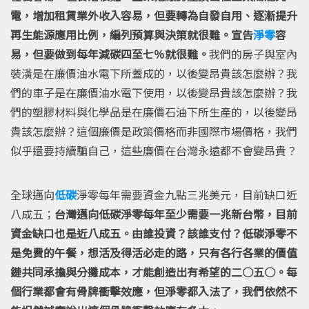
電，增加租賃業外收入容易，但要轉為自發自用、逐漸提升
再生能源應用比例，編列預算與決策就很難。宣告
淨零
容
易，但要做到每年減碳四至七％就很難。
我們的房子與室內
裝潢是在廉價油水電下所蓋成的，以後變昂貴該怎麼辦？我
們的車子是在廉價油水電下使用，以後變昂貴該怎麼辦？我
們的塑膠材料與化學品是在廉價石油下所生產的，以後變昂
貴該怎麼辦？這個廉價是政策價格而非國際市場價格，我們
似乎還要持續騙自己，這些廉價在台灣永遠都不會變昂貴？
全球邁向
低碳
淨零每年需要資金九點三兆美元，目前缺口近
八成五；
台灣邁向低碳淨零每年至少需要一兆新台幣，目前
資金缺口也是近八成五。由誰投資？該誰支付？低碳淨零不
是免費的午餐，想活及得活必走的路，只有各行各業的價值
鏈共同承擔與分攤成本，才能創造出有希望的二○五○。每
個行業都會有骨牌衝擊效應，但淨零都入法了，我們依然不