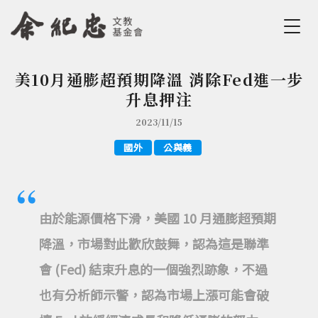
Jump to Main content
Jump to Navigation
美10月通膨超預期降溫 消除Fed進一步
您在這裡
升息押注
2023/11/15
國外
公與義
由於能源價格下滑，美國 10 月通膨超預期
降溫，市場對此歡欣鼓舞，認為這是聯準
會 (Fed) 結束升息的一個強烈跡象，不過
也有分析師示警，認為市場上漲可能會破