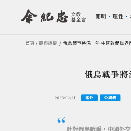
開明
・
理性
・
您在這裡
首頁
/
觀察追蹤
/
俄烏戰爭將滿一年 中國敦促世界
俄烏戰爭將
國外
公與義
2023/02/21
針對俄烏戰爭，中國外交