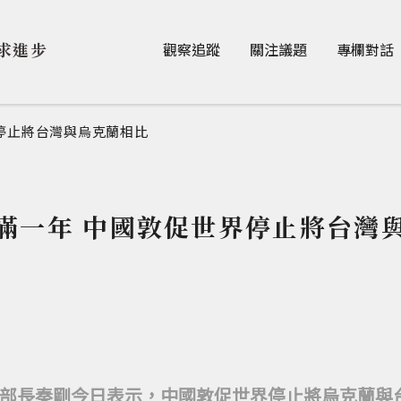
Jump to Main content
Jump to Navigation
求進步
觀察追蹤
關注議題
專欄對話
停止將台灣與烏克蘭相比
滿一年 中國敦促世界停止將台灣
部長秦剛今日表示，中國敦促世界停止將烏克蘭與