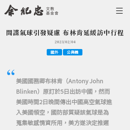
Jump to Main content
Jump to Navigation
間諜氣球引發疑慮 布林肯延緩訪中行程
您在這裡
2023/02/04
國外
公與義
美國國務卿布林肯（Antony John
Blinken）原訂於5日出訪中國，然而
美國時間2日晚間傳出中國高空氣球進
入美國領空，國防部質疑該氣球是為
蒐集敏感情資所用，美方遂決定推遲