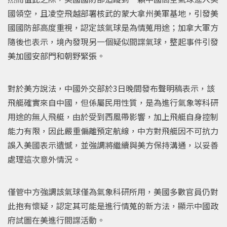
國領空，且凌空飛越部署核武的蒙大拿州美軍基地，引發美
國國防部高度重視，認定該氣球是為情蒐用途；加拿大軍方
隨後也表示，境內發現另一個疑似間諜氣球，整起事件引發
美加國安部門和朝野緊張。
對於美方說法，中國外交部於3日晚間發布聲明稿表示，該
飛艇確實來自中國，但係屬民用性質，是為進行氣象等科研
用途的無人飛艇，由於受到西風帶影響，加上飛艇自身控制
能力有限，因此嚴重偏離預定航線，中方對飛艇因不可抗力
誤入美國表示遺憾，並強調將繼續與美方保持溝通，以妥善
處理這次意外情況。
僅管中方強調該氣球僅為氣象科研所用，美國多數官員仍對
此抱有懷疑，認定其可能是進行情蒐的新方法，顯示中國政
府試圖在美進行間諜活動。