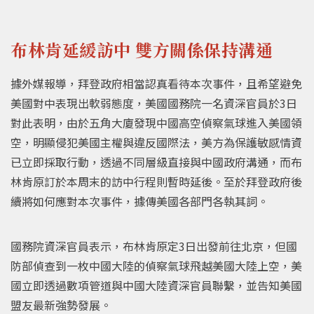
布林肯延緩訪中 雙方關係保持溝通
據外媒報導，拜登政府相當認真看待本次事件，且希望避免
美國對中表現出軟弱態度，美國國務院一名資深官員於3日
對此表明，由於五角大廈發現中國高空偵察氣球進入美國領
空，明顯侵犯美國主權與違反國際法，美方為保護敏感情資
已立即採取行動，透過不同層級直接與中國政府溝通，而布
林肯原訂於本周末的訪中行程則暫時延後。至於拜登政府後
續將如何應對本次事件，據傳美國各部門各執其詞。
國務院資深官員表示，布林肯原定3日出發前往北京，但國
防部偵查到一枚中國大陸的偵察氣球飛越美國大陸上空，美
國立即透過數項管道與中國大陸資深官員聯繫，並告知美國
盟友最新強勢發展。