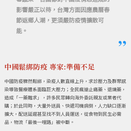
影響嚴正以待，台灣方面因應農曆春
節返鄉人潮，更須嚴防疫情擴散可
能。
中國鬆綁防疫 專家:準備不足
中國防疫驟然鬆綁，染疫人數直線上升，求診壓力及群聚感
染導致醫療體系面臨巨大壓力；全民瘋搶止痛藥、退燒藥，
造成「一藥難求」，許多民眾轉向海外委託親友或業者代
購；於此同時，大量外送員、快遞司機病倒，人力缺口逐漸
擴大，配送延遲甚至找不到人員運送，從食物到民生必需
品，物流「最後一哩路」被中斷。