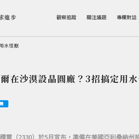
Jump to Main content
Jump to Navigation
求進步
觀察追蹤
關注議題
專欄對話
用水怪獸
特爾在沙漠設晶圓廠？3招搞定用水
義
積電（2330）於5月宣布，準備在美國亞利桑納州