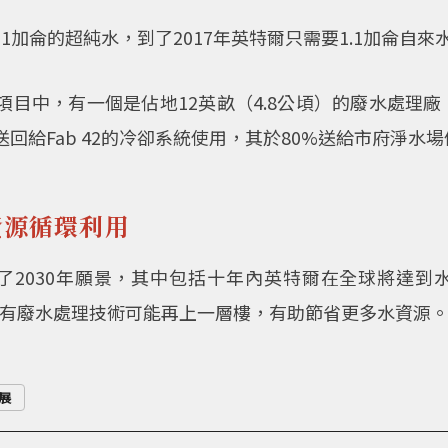
1加侖的超純水，到了2017年英特爾只需要1.1加侖自來
程項目中，有一個是佔地12英畝（4.8公頃）的廢水處理
送回給Fab 42的冷卻系統使用，其於80%送給市府淨水
水資源循環利用
了2030年願景，其中包括十年內英特爾在全球將達到水
），意味其自有廢水處理技術可能再上一層樓，有助節省更多水資源
展