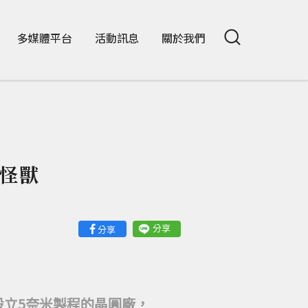
多媒體平台
活動訊息
關於我們
怪獸
分享
分享
設立5奈米製程的晶圓廠，