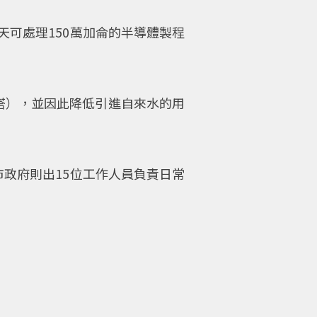
每天可處理150萬加侖的半導體製程
塔），並因此降低引進自來水的用
市政府則出15位工作人員負責日常