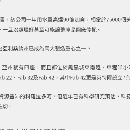
。
告書，該公司一年用水量高達90億加侖，相當於75000
，一旦沒處理好甚至可能讓整座晶圓廠停擺。
出亞利桑納州已成為兩大製造重心之一。
亞州就有四座，而且都位於鳳凰城東南邊、車程半小時的
、Fab 22、Fab 32及Fab 42，其中Fab 42更是英特
資源豐沛的科羅拉多河，但近年已有科學研究預估，科
迫切。