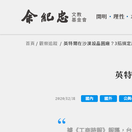
開明
・
理性
・
您在這裡
首頁
/
觀察追蹤
/
英特爾在沙漠設晶圓廠？3招搞定
英
國內
國外
公與
2020/12/31
據《工商時報》報導，台