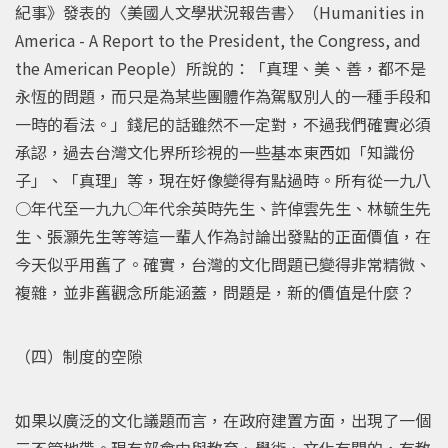
紀事》發表的〈美國人文學狀況報告書〉（Humanities in
America - A Report to the President, the Congress, and
the American People）所說的：「真理、美、善，都不是
永恆的問題，而只是為某些團體作為駕馭別人的一種手段和
一時的看法。」錢尼的話雖然不一定對，不過我們確實必須
承認，過去台灣文化界所珍視的一些基本東西如「知識份
子」、「真理」等，現在好像變得有點過時。所有從一九八
○年代至一九九○年代余英時先生、許倬雲先生、林毓生先
生、張灝先生等等這一輩人作為討論出發點的正面價值，在
今天似乎用舊了。確實，台灣的文化問題已變得非常精微、
複雜，並非舊觀念所能涵蓋，問題是，新的價值是什麼？
（四）制度的空隙
如果以廣泛的文化議題而言，在政府建置方面，出現了一個
三不管地帶。現有部會中與教育、學術、文化有關的，有教