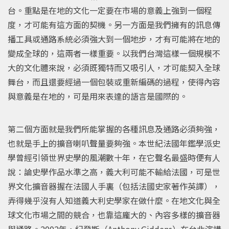
台。重點是在地的文化一定要在市場的意義上強到一個程
度，才可能有這方面的契機。另一方面是我們擁有的訊息傳
播工具或通路系統必須強大到一個地步，才有可能將在地的
變成全球的，這兩者一樣重要。以我們台灣這樣一個規模不
大的文化體來說，必須既獨特而又吸引人，才可能契入全球
舞台，而且還要經過一個包裝或重新編碼的過程，使得內容
與意義是在地的，可是用來表達的語言是國際的。
第二個方面就是我們所能掌握的各種訊息及通路必須夠強，
也就是手上的擴音喇叭聲量要夠強。本世紀法國年鑑學派史
學曾經引領世界史學的風潮數十年，在它聲名最盛時便有人
說：論史學作品水準之高，義大利可能不輸給法國，可是世
界文化擴音器握在法國人手裏（包括法國史家著作英譯），
弄得幾乎沒有人知道義大利史學家在做什麼。在地文化與全
球文化市場之間的競合，也靠這龐大的、內容多樣的擴音器
與通路。2002年，紀登斯（Anthony Giddens）在台北演講