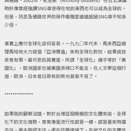
時好像曾經強調SNG車使得在地的東西也可以成為全球的。
但是，訊息及通路世界的操作複雜度遠遠超過SNG車不知多
少倍。
事實上應付全球化談何容易。一九九○年代末，馬來西亞總
理馬哈地大力提倡「亞洲價值」來和全球化對抗，結果成效
非常有限。最可悲的其實是，所謂「全球化」幾乎等於「美
國化」，歐洲國家也被美國弄得口不能言，在人文學這個行
道，歐洲、日本昔日原有的榮光漸漸不見了。
**************
如果我的觀察沒錯，對於台灣這個規模的文化體來說，全球
化下的文化情勢，常常像是流行性感冒一樣，感冒要來時擋
不住，要去時留不住。處在這種情境下，在地文化的主體性