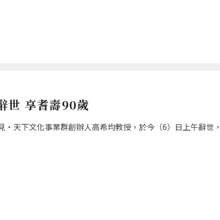
世 享耆壽90歲
‧天下文化事業群創辦人高希均教授，於今（6）日上午辭世，享耆