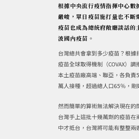
根據中央流行疫情指揮中心數據
嚴峻，單日疫苗施打量也不斷爆衝
疫苗也成為總統府敞廳談話的
波國內疫苗。
台灣總共會拿到多少疫苗？根據指
疫苗全球取得機制（COVAX）調
本土疫苗廠高端、聯亞，各負責50
萬人接種，超過總人口65％，
然而簡單的算術無法解決現在的
台灣手上這批十幾萬劑的疫苗在
中才抵台，台灣將可能有整整兩