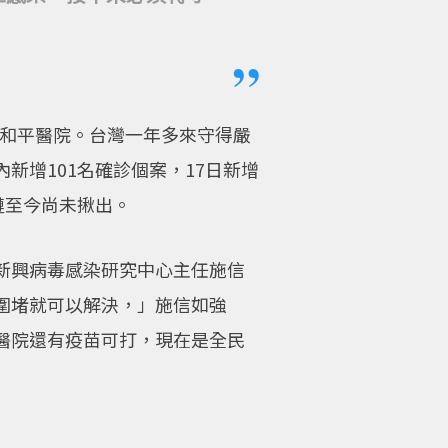
的和平醫院。台灣一年多來守得嚴
增101名確診個案，17日新增
鏈至今尚未揪出。
新興病毒感染研究中心主任施信
圍堵就可以解決，」施信如強
醫院還有疫苗可打，現在是全民