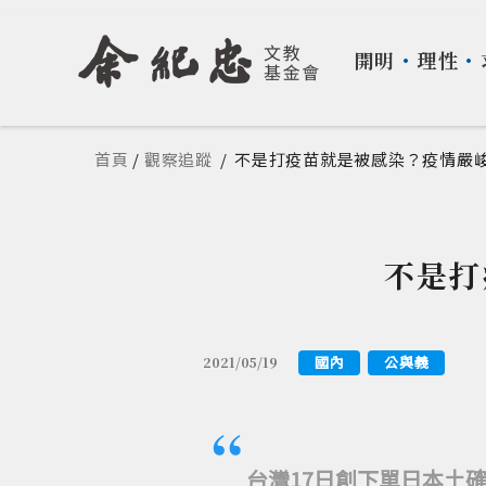
開明
・
理性
・
您在這裡
首頁
/
觀察追蹤
/
不是打疫苗就是被感染？疫情嚴
不是打
國內
公與義
2021/05/19
台灣17日創下單日本土