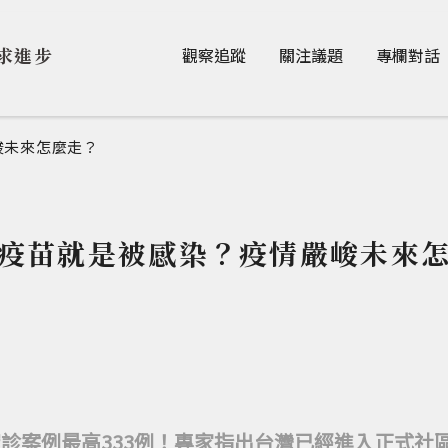
Jump to Main content
Jump to Navigation
求進步
觀察追蹤
關注議題
專欄對話
峻未來怎麼走？
疫苗就是被感染？疫情嚴峻未來
確診案例最高333例！專家指出台灣已經進入正式社