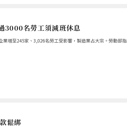
超過3000名勞工須減班休息
增至245家、3,026名勞工受影響，製造業占大宗。勞動部指出
條款鬆綁