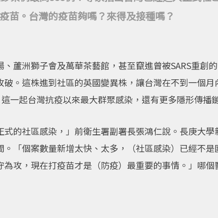
疫苗。台灣的疫苗夠嗎？來得及接種嗎？
場、蘆洲獅子會及萬華茶藝館，甚至竄進曾被SARS重創
破。這株進到社區的英國變異株，讓台灣在不到一個月內新
高。這一起台灣抗疫以來最大群聚感染，還有更多隱形傳播
正式的社區感染，」前衛生署副署長張鴻仁說。長庚大學
間。「個案數量新增太快、太多，（社區感染）已經不是
守為攻，現在打疫苗才是（防疫）最重要的事情。」哪個