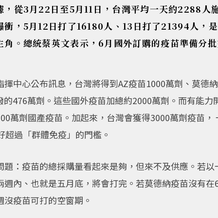
，從3月22日至5月11日，台灣平均一天約2288
，5月12日打了16180人、13日打了21394人，
主角。總統蔡英文表示，6月國外訂購的疫苗準備分批
揮中心公布訊息，台灣將得到AZ疫苗1000萬劑、莫德納
撥的476萬劑。這些國外疫苗加總約2000萬劑。而有能
0萬劑國產疫苗。加起來，台灣會獲得3000萬劑疫苗， 
剛好超過「群體免疫」的門檻。
問題：疫苗的總採購量看起來是夠，但來不及供應。若以一
兩週內、也就是五月底，將會打完。若莫德納疫苗沒有在6
週沒疫苗可打的空窗期。