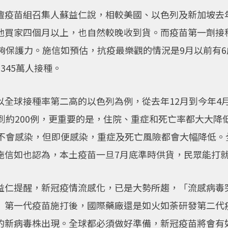
壇疫苗組召集人蘇益仁說，相較美國、以色列及新加坡去
他買家四個月以上，也自然較晚收到貨。而疫苗第一劑接
足夠保護力。施信如預估，抗疫最樂觀的情況是9月以前有
345萬人接種。
以全球接種率第二高的以色列為例，從去年12月到今年4
到約200例，更重要的是，住院、重症和死亡率都大大降
全不會感染，但即便感染，重症及死亡風險都會大幅降低。
施信如也認為，本土疫苗一旦7月底準時供貨，民眾能打
益仁提醒，新冠疫情流感化，已是大勢所趨，「流感病毒
」第一代疫苗施打後，國際藥廠還是如火如荼研發第二代
的新病毒株出現。全球都必須做好準備，新冠疫苗將會有