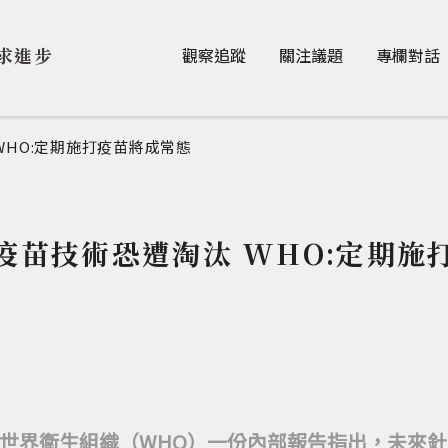
Jump to Main content
Jump to Navigation
求進步
觀察追蹤
關注議題
專欄對話
WHO:定期施打疫苗將成常態
疫苗技術恐遭淘汰 WHO:定期施
世界衛生組織（WHO）一份內部報告指出，未來