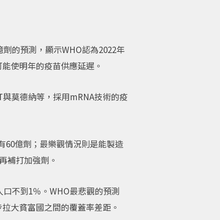
劑的預測，顯示WHO認為2022年
可能使明年的疫苗供應延遲。
與莫德納等，採用mRNA技術的疫
有60億劑；最樂觀情況則是能製造
須再補打加強劑。
人口不到1％。WHO最悲觀的預測
步拉大貧富國之間的覆蓋率差距。