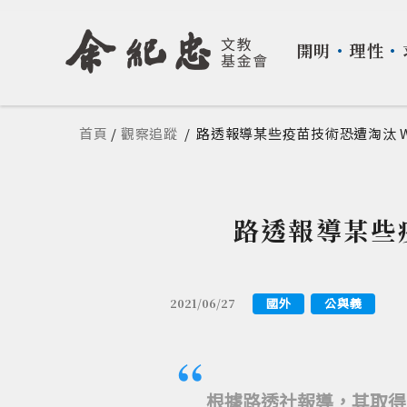
開明
・
理性
・
您在這裡
首頁
/
觀察追蹤
/
路透報導某些疫苗技術恐遭淘汰 
路透報導某些
國外
公與義
2021/06/27
根據路透社報導，其取得