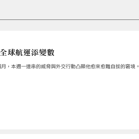
 全球航運添變數
個月，本週一連串的威脅與外交行動凸顯他愈來愈難自拔的窘境