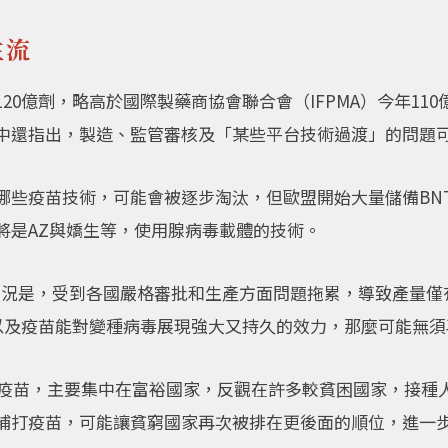
主流
0億劑，略高於國際製藥商協會聯合會（IFPMA）今年110億
中還指出，製造、監管審核及「某些平台技術過渡」的問題
哪些疫苗技術，可能會被逐步淘汰，但歐盟開始大量儲備BNT
將是AZ與嬌生等，使用腺病毒載體的技術。
情況是，受到各國嚴格審批和生產方面問題拖累，導致產量僅
，以及疫苗能對變種病毒展現強大又持久的效力，那麼可能無
億劑疫苗，主要集中在富裕國家，反觀在許多較貧困國家，接種
補打疫苗，可能讓貧窮國家再次被排在更後面的順位，進一