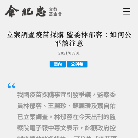
Jump to Main content
Jump to Navigation
立案調查疫苗採購 監委林郁容：如何公
您在這裡
平該注意
2021/07/01
國內
公與義
我國疫苗採購事宜引發爭議，監察委
員林郁容、王麗珍、蘇麗瓊及蕭自佑
已立案調查。林郁容在今天出刊的監
察院電子報中專文表示，綜觀政府控