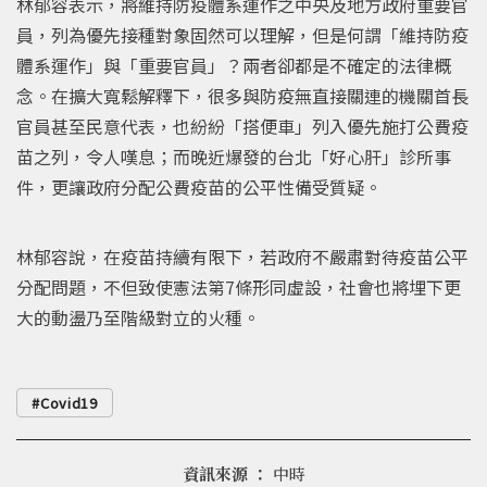
林郁容表示，將維持防疫體系運作之中央及地方政府重要官
員，列為優先接種對象固然可以理解，但是何謂「維持防疫
體系運作」與「重要官員」？兩者卻都是不確定的法律概
念。在擴大寬鬆解釋下，很多與防疫無直接關連的機關首長
官員甚至民意代表，也紛紛「搭便車」列入優先施打公費疫
苗之列，令人嘆息；而晚近爆發的台北「好心肝」診所事
件，更讓政府分配公費疫苗的公平性備受質疑。
林郁容說，在疫苗持續有限下，若政府不嚴肅對待疫苗公平
分配問題，不但致使憲法第7條形同虛設，社會也將埋下更
大的動盪乃至階級對立的火種。
Covid19
資訊來源 ：
中時