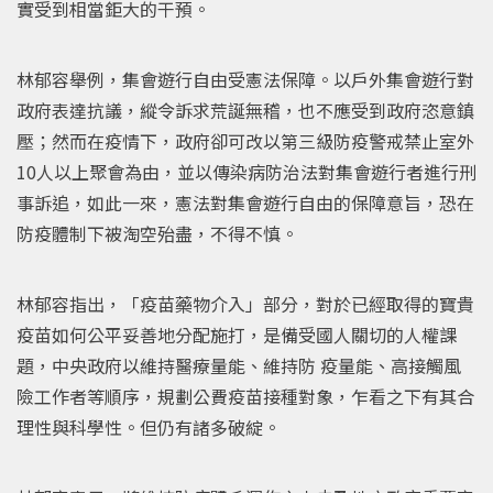
實受到相當鉅大的干預。
林郁容舉例，集會遊行自由受憲法保障。以戶外集會遊行對
政府表達抗議，縱令訴求荒誕無稽，也不應受到政府恣意鎮
壓；然而在疫情下，政府卻可改以第三級防疫警戒禁止室外
10人以上聚會為由，並以傳染病防治法對集會遊行者進行刑
事訴追，如此一來，憲法對集會遊行自由的保障意旨，恐在
防疫體制下被淘空殆盡，不得不慎。
林郁容指出，「疫苗藥物介入」部分，對於已經取得的寶貴
疫苗如何公平妥善地分配施打，是備受國人關切的人權課
題，中央政府以維持醫療量能、維持防 疫量能、高接觸風
險工作者等順序，規劃公費疫苗接種對象，乍看之下有其合
理性與科學性。但仍有諸多破綻。