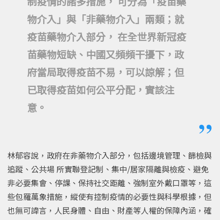
制疫情的諸多措施， 可分為「疫苗藥
物介入」與「非藥物介入」兩類；就
疫苗藥物介入部分， 在全世界新冠疫
苗藥物短缺、中國又頻頻干擾下，政
府當局取得疫苗不易，可以諒解；但
已取得疫苗如何公平分配，實該注
意。
林郁容說，政府在非藥物介入部分，包括邊境管理、篩檢與
追蹤、公共場 所實聯登記制、集中/居家隔離與檢疫、避免
非必要集會、停課、保持社交距離、強制室外戴口罩等，這
些包羅萬象措施，縱使有控制疫情的必要性與科學根據，但
也無可諱言，人民身體、自由、財產等人權的保障內涵，確