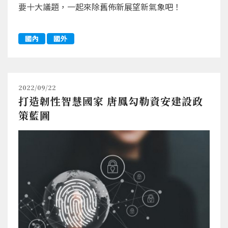
要十大議題，一起來除舊佈新展望新氣象吧！
國內
國外
2022/09/22
打造韌性智慧國家 唐鳳勾勒資安建設政
策藍圖