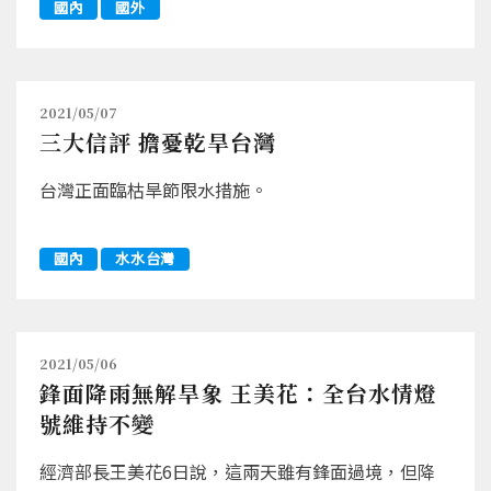
國內
國外
2021/05/07
三大信評 擔憂乾旱台灣
台灣正面臨枯旱節限水措施。
國內
水水台灣
2021/05/06
鋒面降雨無解旱象 王美花：全台水情燈
號維持不變
經濟部長王美花6日說，這兩天雖有鋒面過境，但降