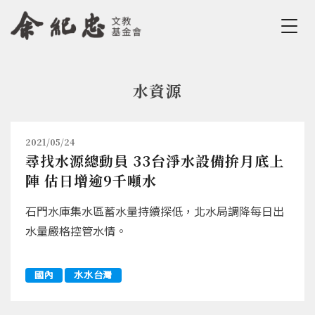
Jump to Main content
Jump to Navigation
水資源
您在這裡
2021/05/24
尋找水源總動員 33台淨水設備拚月底上
陣 估日增逾9千噸水
石門水庫集水區蓄水量持續探低，北水局調降每日出
水量嚴格控管水情。
國內
水水台灣