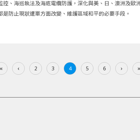
監控、海巡執法及海底電纜防護，深化與美、日、澳洲及歐
都是防止現狀遭單方面改變、維護區域和平的必要手段。
«
‹
›
2
3
4
5
6