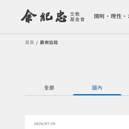
開明
・
理性
・
您在這裡
首頁
/
觀察追蹤
全部
國內
2026/07/20