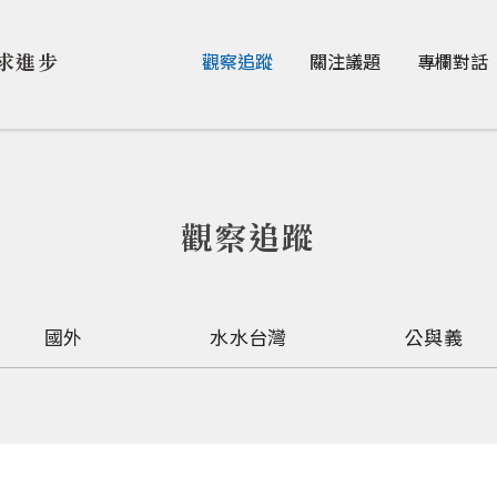
Jump to Main content
Jump to Navigation
求進步
觀察追蹤
關注議題
專欄對話
觀察追蹤
國外
水水台灣
公與義