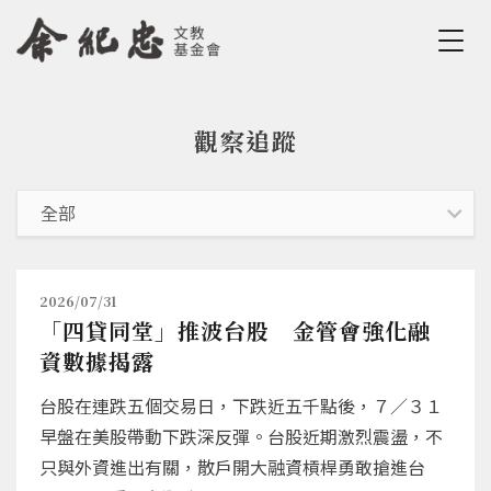
Jump to Main content
Jump to Navigation
觀察追蹤
您在這裡
2026/07/31
「四貸同堂」推波台股 金管會強化融
資數據揭露
台股在連跌五個交易日，下跌近五千點後，７／３１
早盤在美股帶動下跌深反彈。台股近期激烈震盪，不
只與外資進出有關，散戶開大融資槓桿勇敢搶進台