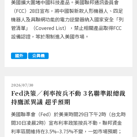
美國擴大圍堵中國科技產品。美國聯邦通訊委員會
（FCC）28日宣布，將中國製新款人形機器人、四足
機器人及具聯網功能的電力逆變器納入國家安全「列
管清單」（Covered List），禁止相關產品取得FCC
設備認證，等於限制進入美國市場。
國外
公與義
2026/07/30
Fed決策／利率按兵不動 3名聯準銀總裁
持鷹派異議 超乎預期
美國聯準會（Fed）於美東時間29日下午2時（台北時
間30日凌晨2時）宣布利率政策按兵不動，聯邦資金
利率區間維持在3.5%–3.75%不變，一如市場預期；