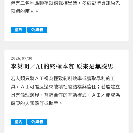
但有三名地區聯準銀總裁持異議，多於彭博資訊原先
預期的兩人。
國外
公與義
2026/07/30
李英明／AI的終極本質 原來是無臉男
若人類只將ＡＩ視為極致剝削效率或獲取暴利的工
具，ＡＩ可能反過來破壞社會結構與信任；若能建立
具有倫理邊界、互補合作的互動模式，ＡＩ才能成為
健康的人類夥伴或助手。
國內
公與義