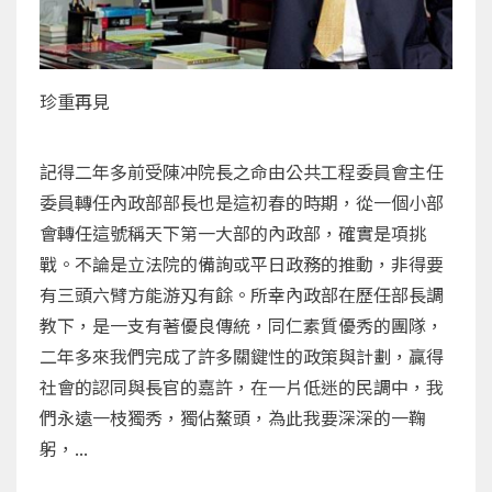
珍重再見
記得二年多前受陳冲院長之命由公共工程委員會主任
委員轉任內政部部長也是這初春的時期，從一個小部
會轉任這號稱天下第一大部的內政部，確實是項挑
戰。不論是立法院的備詢或平日政務的推動，非得要
有三頭六臂方能游刄有餘。所幸內政部在歷任部長調
教下，是一支有著優良傳統，同仁素質優秀的團隊，
二年多來我們完成了許多關鍵性的政策與計劃，贏得
社會的認同與長官的嘉許，在一片低迷的民調中，我
們永遠一枝獨秀，獨佔鰲頭，為此我要深深的一鞠
躬，...