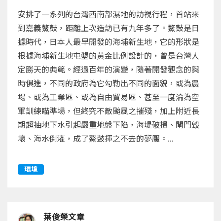
安排了一系列的台灣西南部濕地的訪視行程，首站來
到嘉義鰲鼓，距離上次造訪已有九年多了。鰲鼓是日
據時代，日本人最早開發的海埔新生地，它的形狀是
根據海埔新生地屯墾的黃金比例設計的，曾是台灣人
定勝天的典範。經過百年的演變，隨著開發觀念的與
時俱進，不同的政府為它勾勒出不同的面貌，或為農
場、或為工業區、或為自由貿易區、甚至一度淪為空
軍訓練瞄準場，但終究不敵颱風之摧殘，加上附近長
期超抽地下水引起嚴重地盤下陷，海堤破損、閘門毀
壞、海水倒灌，成了鰲鼓揮之不去的夢魘。...
環境
葉俊榮文章