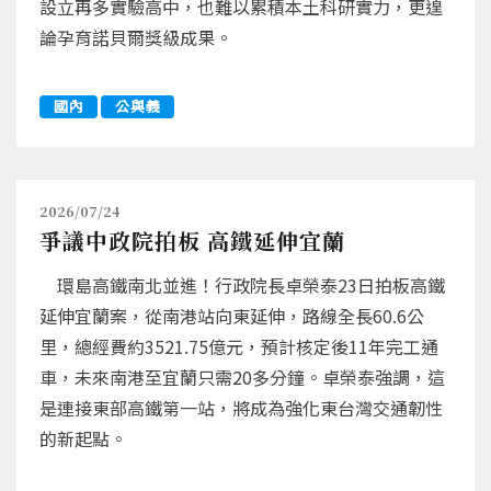
設立再多實驗高中，也難以累積本土科研實力，更遑
論孕育諾貝爾獎級成果。
國內
公與義
2026/07/24
爭議中政院拍板 高鐵延伸宜蘭
環島高鐵南北並進！行政院長卓榮泰23日拍板高鐵
延伸宜蘭案，從南港站向東延伸，路線全長60.6公
里，總經費約3521.75億元，預計核定後11年完工通
車，未來南港至宜蘭只需20多分鐘。卓榮泰強調，這
是連接東部高鐵第一站，將成為強化東台灣交通韌性
的新起點。