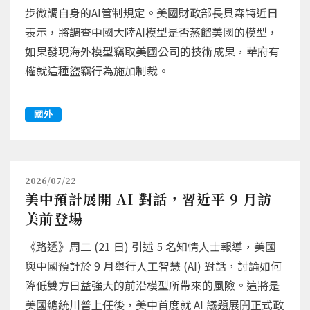
步微調自身的AI管制規定。美國財政部長貝森特近日
表示，將調查中國大陸AI模型是否蒸餾美國的模型，
如果發現海外模型竊取美國公司的技術成果，華府有
權就這種盜竊行為施加制裁。
國外
2026/07/22
美中預計展開 AI 對話，習近平 9 月訪
美前登場
《路透》周二 (21 日) 引述 5 名知情人士報導，美國
與中國預計於 9 月舉行人工智慧 (AI) 對話，討論如何
降低雙方日益強大的前沿模型所帶來的風險。這將是
美國總統川普上任後，美中首度就 AI 議題展開正式政