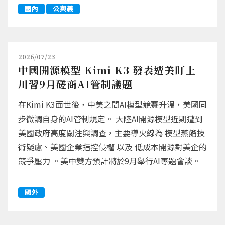
國內
公與義
2026/07/23
中國開源模型 Kimi K3 發表遭美盯上
川習9月磋商AI管制議題
在Kimi K3面世後，中美之間AI模型競賽升溫，美國同
步微調自身的AI管制規定。 大陸AI開源模型近期遭到
美國政府高度關注與調查，主要導火線為 模型蒸餾技
術疑慮、美國企業指控侵權 以及 低成本開源對美企的
競爭壓力 。美中雙方預計將於9月舉行AI專題會談。
國外