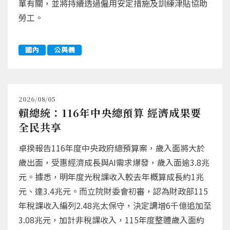
單有關，並將持續透過僱用安定措施及訓練津貼協助
勞工。
國內
公與義
2026/08/05
賴總統：116年中央總預算 經濟成果要
全民共享
卓揆報告116年度中央政府總預算案，歲入面將大於
歲出面，受惠經濟成長與AI需求爆發，歲入面逾3.8兆
元。據悉，明年度光稅課收入較去年概算成長約1兆
元、達3.4兆元。而立院財委會初審，認為財政部115
年稅課收入編列2.48兆太保守，決定調增6千億追加至
3.08兆元，加計非稅課收入，115年度整體歲入面約