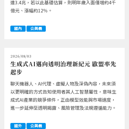
達3.4兆，若以此基礎估算，則明年歲入面僅增約4千
億元、漲幅約12％。
國內
公與義
2026/08/03
生成式AI邁向透明治理新紀元 歐盟率先
起步
聊天機器人、AI代理、虛擬人物及深偽內容，未來須
以更明確的方式告知使用者其人工智慧屬性，意味生
成式AI產業的競爭條件，正由模型效能與市場速度，
進一步延伸至透明揭露、風險管理及法規遵循能力。
國外
公與義