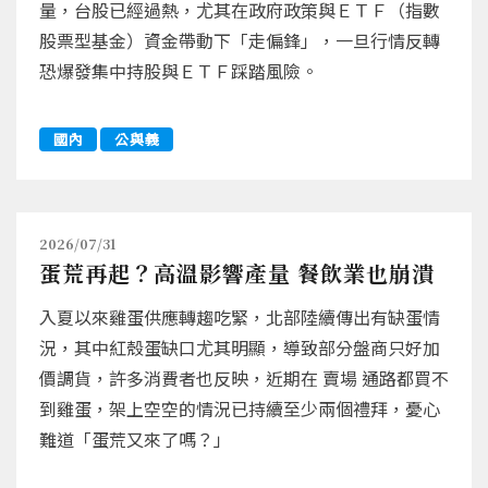
量，台股已經過熱，尤其在政府政策與ＥＴＦ（指數
股票型基金）資金帶動下「走偏鋒」，一旦行情反轉
恐爆發集中持股與ＥＴＦ踩踏風險。
國內
公與義
2026/07/31
蛋荒再起？高溫影響產量 餐飲業也崩潰
入夏以來雞蛋供應轉趨吃緊，北部陸續傳出有缺蛋情
況，其中紅殼蛋缺口尤其明顯，導致部分盤商只好加
價調貨，許多消費者也反映，近期在 賣場 通路都買不
到雞蛋，架上空空的情況已持續至少兩個禮拜，憂心
難道「蛋荒又來了嗎？」