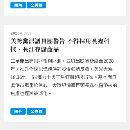
國內
公與義
2026/07/31
美跨黨派議員團警告 不得採用長鑫科
技、長江存儲產品
三星開出亮眼財報與財測，並喊出缺貨延續至2028
年，推升全球記憶體族群股價強勢反彈，美光大漲
18.36％，SK海力士與三星狂飆超過17％。基本面無
虞使市場重拾信心，大陸記憶體巨頭長鑫存儲帶來的
焦慮也逐漸被消化。
國外
公與義