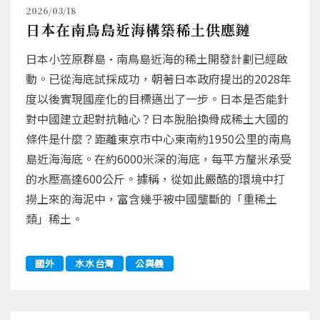
2026/03/18
日本在南鳥島近海構築稀土供應鏈
日本小笠原群島·南鳥島近海的稀土開發計劃已經啟
動。已從海底試採成功，朝著日本政府提出的2028年
度以後實現國産化的目標邁出了一步。日本是否能針
對中國建立起對抗軸心？日本脫胎換骨成稀土大國的
條件是什麼？距離東京市中心東南約1950公里的南鳥
島近海海底。在約6000米深的海底，每平方釐米承受
的水壓高達600公斤。據稱，從如此嚴酷的環境中打
撈上來的海泥中，富含幾乎被中國壟斷的「重稀土
類」稀土。
國外
水水台灣
公與義