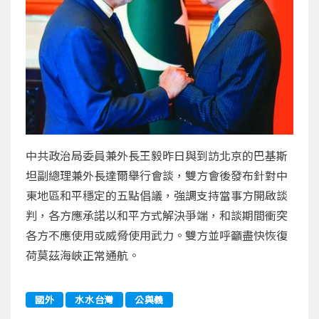
中共政治局委員兼外長王毅昨日與到訪北京的巴基斯
坦副總理兼外長達爾舉行會談，雙方會後發布針對中
東地區和平穩定的五點倡議，強調支持當事方開啟談
判，各方應承諾以和平方式解決爭端，和談期間衝突
各方不應使用或威脅使用武力。雙方並呼籲盡快恢復
荷莫茲海峽正常通航。
國外
水水台灣
公與義