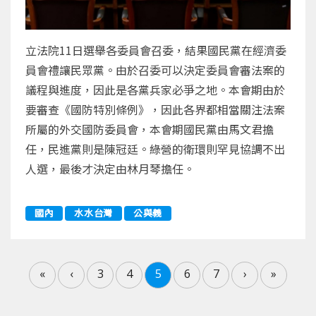
立法院11日選舉各委員會召委，結果國民黨在經濟委
員會禮讓民眾黨。由於召委可以決定委員會審法案的
議程與進度，因此是各黨兵家必爭之地。本會期由於
要審查《國防特別條例》，因此各界都相當關注法案
所屬的外交國防委員會，本會期國民黨由馬文君擔
任，民進黨則是陳冠廷。綠營的衛環則罕見協調不出
人選，最後才決定由林月琴擔任。
國內
水水台灣
公與義
«
‹
3
4
5
6
7
›
»