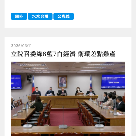
國外
水水台灣
公與義
2026/03/11
立院召委綠8藍7白經濟 衛環差點難產