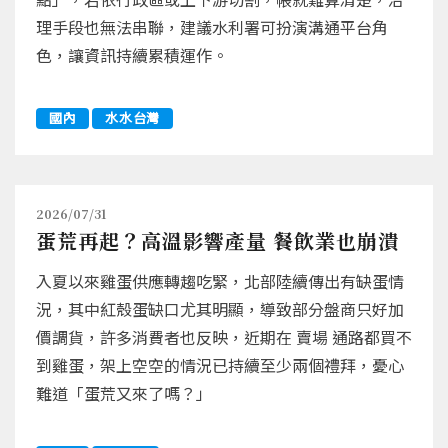
理手段也無法串聯，建議水利署可扮演溝通平台角
色，讓資訊持續累積運作。
國內
水水台灣
2026/07/31
蛋荒再起？高溫影響產量 餐飲業也崩潰
入夏以來雞蛋供應轉趨吃緊，北部陸續傳出有缺蛋情
況，其中紅殼蛋缺口尤其明顯，導致部分盤商只好加
價調貨，許多消費者也反映，近期在 賣場 通路都買不
到雞蛋，架上空空的情況已持續至少兩個禮拜，憂心
難道「蛋荒又來了嗎？」