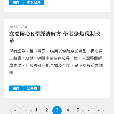
國內
水水台灣
2026/07/31
立委關心K型經濟解方 學者聚焦稅制改
革
學者認為，稅收豐盈，應用以協助產業轉型、提高勞
工薪資。AI與半導體產業快速成長，推升台灣整體經
濟表現，但成長紅利能否擴及全民，是下階段重要課
題。
國內
公與義
«
‹
1
2
3
4
5
›
»