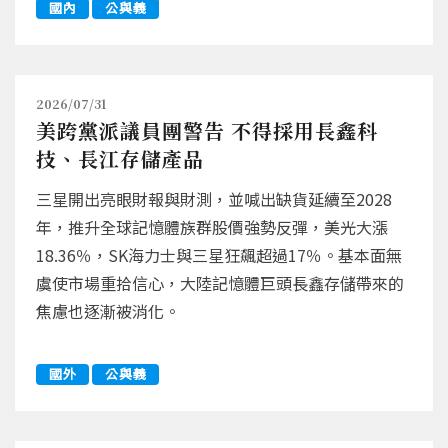
國內
公與義
2026/07/31
美跨黨派議員團警告 不得採用長鑫科
技、長江存儲產品
三星開出亮眼財報與財測，並喊出缺貨延續至2028
年，推升全球記憶體族群股價強勢反彈，美光大漲
18.36％，SK海力士與三星狂飆超過17％。基本面無
虞使市場重拾信心，大陸記憶體巨頭長鑫存儲帶來的
焦慮也逐漸被消化。
國外
公與義