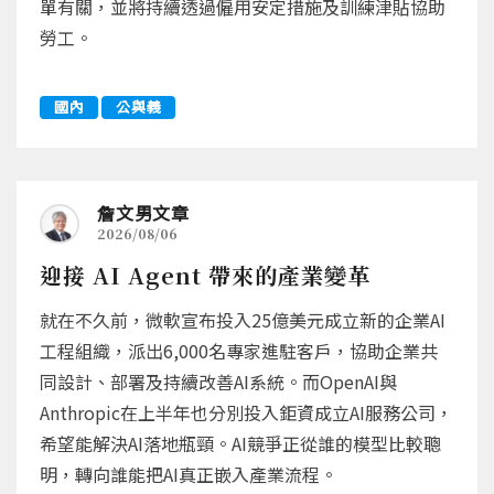
單有關，並將持續透過僱用安定措施及訓練津貼協助
勞工。
國內
公與義
詹文男文章
2026/08/06
迎接 AI Agent 帶來的產業變革
就在不久前，微軟宣布投入25億美元成立新的企業AI
工程組織，派出6,000名專家進駐客戶，協助企業共
同設計、部署及持續改善AI系統。而OpenAI與
Anthropic在上半年也分別投入鉅資成立AI服務公司，
希望能解決AI落地瓶頸。AI競爭正從誰的模型比較聰
明，轉向誰能把AI真正嵌入產業流程。