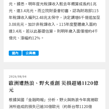
元。據悉，明年度光稅課收入較去年概算成長約1兆
元、達3.4兆元。而立院財委會初審，認為財政部115
年稅課收入編列2.48兆太保守，決定調增6千億追加至
3.08兆元，加計非稅課收入，115年度整體歲入面約
達3.4兆，若以此基礎估算，則明年歲入面僅增約4千
億元、漲幅約12％。
國內
公與義
2026/08/04
歐洲遭熱浪、野火重創 災損超過1120億
元
根據英國「金融時報」分析，野火與熱浪今年席捲歐
洲所造成的損失已逾30億歐元（約新台幣1120億