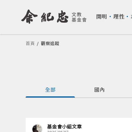
開明
・
理性
・
您在這裡
首頁
/
觀察追蹤
全部
國內
基金會小組文章
2026/08/07