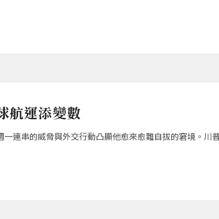
球航運添變數
週一連串的威脅與外交行動凸顯他愈來愈難自拔的窘境。川