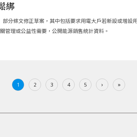
鬆綁
》部分條文修正草案，其中包括要求用電大戶若新設或增設
關管理或公益性需要，公開能源銷售統計資料。
›
»
1
2
3
4
5