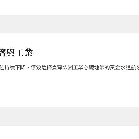
濟與工業
持續下降，導致這條貫穿歐洲工業心臟地帶的黃金水道航運嚴重受阻。