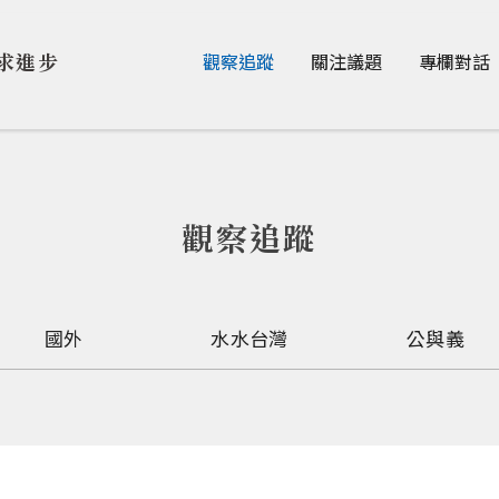
Jump to Main content
Jump to Navigation
求進步
觀察追蹤
關注議題
專欄對話
觀察追蹤
國外
水水台灣
公與義