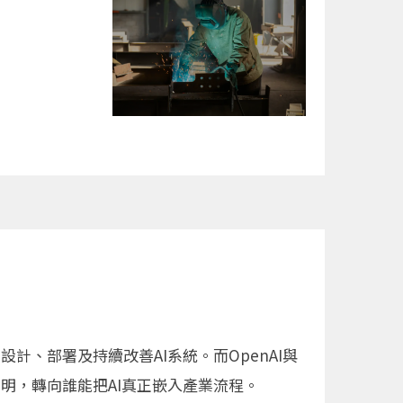
計、部署及持續改善AI系統。而OpenAI與
較聰明，轉向誰能把AI真正嵌入產業流程。