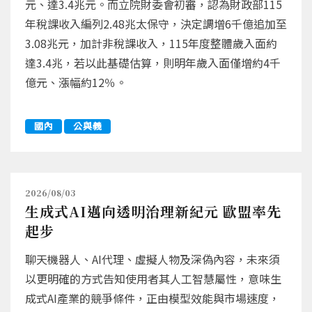
元、達3.4兆元。而立院財委會初審，認為財政部115
年稅課收入編列2.48兆太保守，決定調增6千億追加至
3.08兆元，加計非稅課收入，115年度整體歲入面約
達3.4兆，若以此基礎估算，則明年歲入面僅增約4千
億元、漲幅約12％。
國內
公與義
2026/08/03
生成式AI邁向透明治理新紀元 歐盟率先
起步
聊天機器人、AI代理、虛擬人物及深偽內容，未來須
以更明確的方式告知使用者其人工智慧屬性，意味生
成式AI產業的競爭條件，正由模型效能與市場速度，