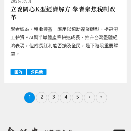
2026/07/31
立委關心K型經濟解方 學者聚焦稅制改
革
學者認為，稅收豐盈，應用以協助產業轉型、提高勞
工薪資。AI與半導體產業快速成長，推升台灣整體經
濟表現，但成長紅利能否擴及全民，是下階段重要課
題。
國內
公與義
1
2
3
4
5
›
»