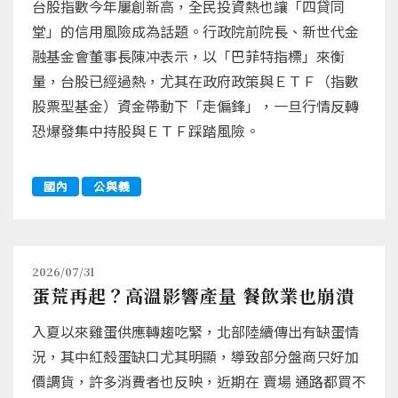
台股指數今年屢創新高，全民投資熱也讓「四貸同
堂」的信用風險成為話題。行政院前院長、新世代金
融基金會董事長陳冲表示，以「巴菲特指標」來衡
量，台股已經過熱，尤其在政府政策與ＥＴＦ（指數
股票型基金）資金帶動下「走偏鋒」，一旦行情反轉
恐爆發集中持股與ＥＴＦ踩踏風險。
國內
公與義
2026/07/31
蛋荒再起？高溫影響產量 餐飲業也崩潰
入夏以來雞蛋供應轉趨吃緊，北部陸續傳出有缺蛋情
況，其中紅殼蛋缺口尤其明顯，導致部分盤商只好加
價調貨，許多消費者也反映，近期在 賣場 通路都買不