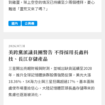
到雞蛋，架上空空的情況已持續至少兩個禮拜，憂心
難道「蛋荒又來了嗎？」
國內
公與義
2026/07/31
美跨黨派議員團警告 不得採用長鑫科
技、長江存儲產品
三星開出亮眼財報與財測，並喊出缺貨延續至2028
年，推升全球記憶體族群股價強勢反彈，美光大漲
18.36％，SK海力士與三星狂飆超過17％。基本面無
虞使市場重拾信心，大陸記憶體巨頭長鑫存儲帶來的
焦慮也逐漸被消化。