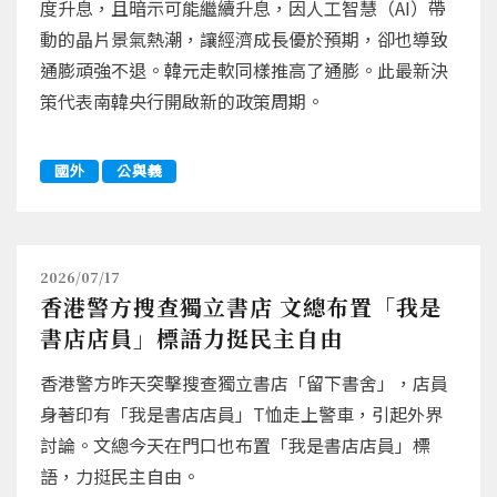
度升息，且暗示可能繼續升息，因人工智慧（AI）帶
動的晶片景氣熱潮，讓經濟成長優於預期，卻也導致
通膨頑強不退。韓元走軟同樣推高了通膨。此最新決
策代表南韓央行開啟新的政策周期。
國外
公與義
2026/07/17
香港警方搜查獨立書店 文總布置「我是
書店店員」標語力挺民主自由
香港警方昨天突擊搜查獨立書店「留下書舍」，店員
身著印有「我是書店店員」T恤走上警車，引起外界
討論。文總今天在門口也布置「我是書店店員」標
語，力挺民主自由。