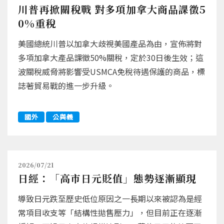
川普再掀關稅戰 對多項加拿大商品課徵5
0%重稅
美國總統川普以加拿大歧視美國產品為由，宣佈將對
多項加拿大產品課徵50%關稅，定於30日後生效；這
波關稅威脅將影響受USMCA免稅待遇保護的商品，標
誌著貿易戰的進一步升級。
國外
公與義
2026/07/21
日經：「高市日元貶值」態勢逐漸顯現
導致日元跌至歷史低位原因之一長期以來被認為是經
常項目收支等「結構性拋售壓力」，但目前正在逐漸