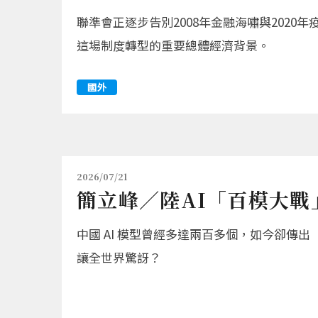
聯準會正逐步告別2008年金融海嘯與202
這場制度轉型的重要總體經濟背景。
國外
2026/07/21
簡立峰／陸AI「百模大戰
中國 AI 模型曾經多達兩百多個，如今卻傳
讓全世界驚訝？