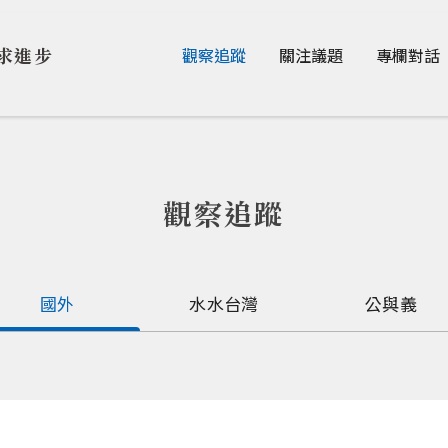
Jump to Main content
Jump to Navigation
求進步
觀察追蹤
關注議題
專欄對話
觀察追蹤
國外
水水台灣
公與義