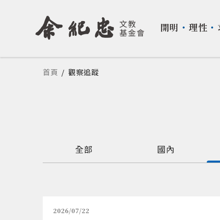
開明
・
理性
・
您在這裡
首頁
/
觀察追蹤
全部
國內
2026/07/22