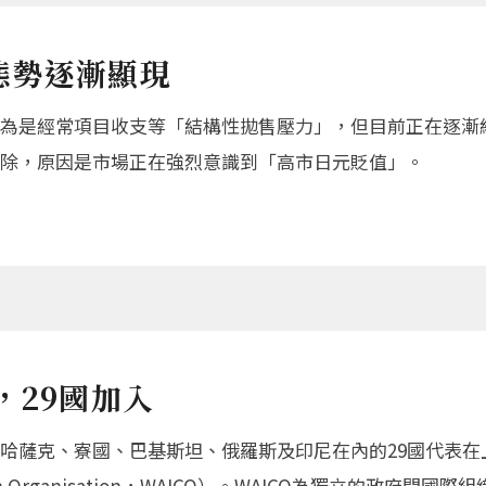
態勢逐漸顯現
為是經常項目收支等「結構性拋售壓力」，但目前正在逐漸緩
除，原因是市場正在強烈意識到「高市日元貶值」。
，29國加入
國、哈薩克、寮國、巴基斯坦、俄羅斯及印尼在內的29國代表
 Cooperation Organisation，WAICO）。WAICO為