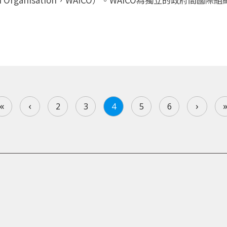
«
‹
›
2
3
4
5
6