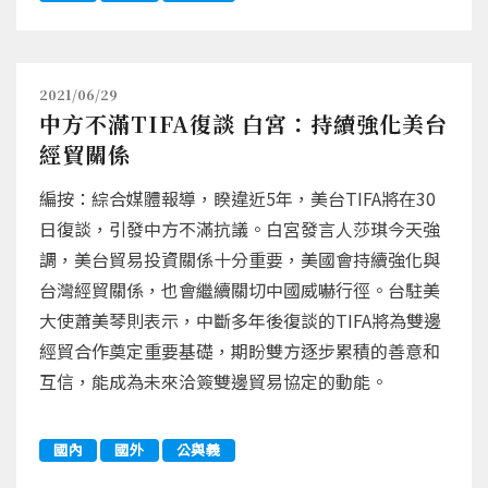
2021/06/29
中方不滿TIFA復談 白宮：持續強化美台
經貿關係
編按：綜合媒體報導，睽違近5年，美台TIFA將在30
日復談，引發中方不滿抗議。白宮發言人莎琪今天強
調，美台貿易投資關係十分重要，美國會持續強化與
台灣經貿關係，也會繼續關切中國威嚇行徑。台駐美
大使蕭美琴則表示，中斷多年後復談的TIFA將為雙邊
經貿合作奠定重要基礎，期盼雙方逐步累積的善意和
互信，能成為未來洽簽雙邊貿易協定的動能。
國內
國外
公與義