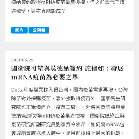
德納簽約取得mRNA疫苗量產授權。但之前談代工遭
遇碰壁，這次真能談成？
國內
公與義
2021/06/29
國衛院可望與莫德納簽約 施信如：發展
mRNA疫苗為必要之舉
Delta印度變異株入侵台灣，國內疫苗需求再增，台灣
除了對外採購疫苗、靠外援取得疫苗外，國家衛生研
究院也正籌備建立「疫苗二廠」，外傳國衛院將與莫
德納簽約取得mRNA疫苗量產授權。國衛院感染症與
疫苗研究所副研究員劉家齊今表示，如何將mRNA包
裹成脂質膜送進人體中，是目前技術上最大的挑戰，