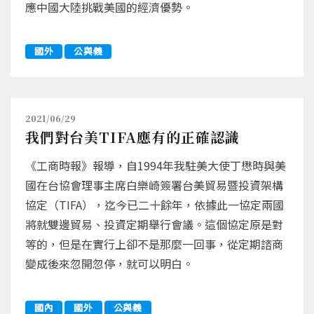
應中國大陸挑戰美國的經濟優勢。
國外
公與義
2021/06/29
我們對台美TIFA應有的正確認識
《工商時報》報導，自1994年我駐美大使丁懋時與美
國在台協會理事主席白樂崎簽署台美貿易暨投資架構
協定（TIFA），迄今已二十餘年，依據此一協定兩國
將就雙邊貿易、投資定期舉行會議。這個協定原是對
等的，但是在實行上卻不是那麼一回事，從定期諮商
變成後來忽開忽停，就可以明白。
國內
國外
公與義