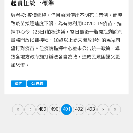
起責任統一標準
編者按: 疫情延燒，但目前因傳出不明死亡案例，而導
致疫苗接踵速度下滑，為有效利用COVID-19疫苗，指
揮中心今（25日)拍板決議，當日最後一瓶開瓶剩餘劑
量將開放候補接種，18歲以上尚未開放類別的民眾可
望打到疫苗。但疫情指揮中心並未公告統一政策，導
致各地方政府施打辦法各自為政，造成民眾困擾又更
加恐慌。
國內
公與義
«
‹
489
490
491
492
493
›
»