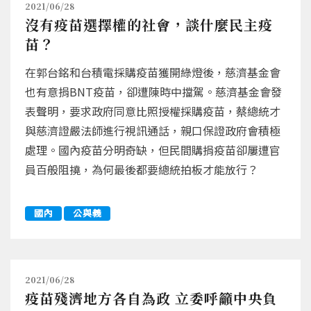
2021/06/28
沒有疫苗選擇權的社會，談什麼民主疫
苗？
在郭台銘和台積電採購疫苗獲開綠燈後，慈濟基金會
也有意捐BNT疫苗，卻遭陳時中擋駕。慈濟基金會發
表聲明，要求政府同意比照授權採購疫苗，蔡總統才
與慈濟證嚴法師進行視訊通話，親口保證政府會積極
處理。國內疫苗分明奇缺，但民間購捐疫苗卻屢遭官
員百般阻撓，為何最後都要總統拍板才能放行？
國內
公與義
2021/06/28
疫苗殘濟地方各自為政 立委呼籲中央負