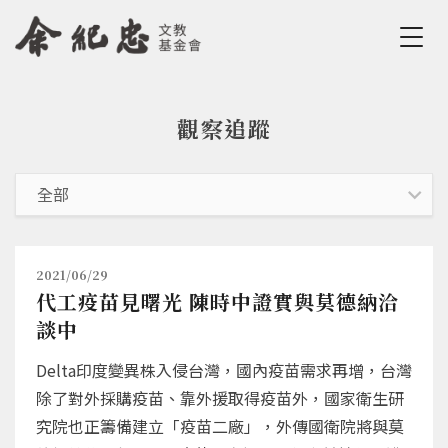
Jump to Main content
Jump to Navigation
觀察追蹤
您在這裡
2021/06/29
代工疫苗見曙光 陳時中證實與莫德納洽
談中
Delta印度變異株入侵台灣，國內疫苗需求再增，台灣
除了對外採購疫苗、靠外援取得疫苗外，國家衛生研
究院也正籌備建立「疫苗二廠」，外傳國衛院將與莫