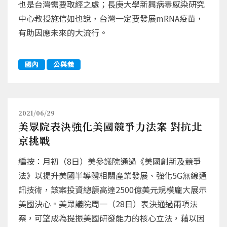
也是台灣需要取經之處；長庚大學新興病毒感染研究
中心教授施信如也說，台灣一定要發展mRNA疫苗，
有助因應未來的大流行。
國內
公與義
2021/06/29
美眾院表決強化美國競爭力法案 對抗北
京挑戰
編按：月初（8日）美參議院通過《美國創新及競爭
法》以提升美國半導體相關產業發展、強化5G無線通
訊技術，該案投資總額高達2500億美元規模龐大展示
美國決心。美眾議院周一（28日）表決通過兩項法
案，可望成為提振美國研發能力的核心立法，藉以因