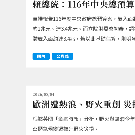
賴總統：116年中央總預
卓揆報告116年度中央政府總預算案，歲入面
約1兆元、達3.4兆元。而立院財委會初審，認
體歲入面約達3.4兆，若以此基礎估算，則明
國內
公與義
2026/08/04
歐洲遭熱浪、野火重創 災損
根據英國「金融時報」分析，野火與熱浪今年
凸顯氣候變遷推升野火災損。