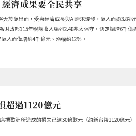
算 經濟成果要全民共享
將大於歲出面，受惠經濟成長與AI需求爆發，歲入面逾3.8
為財政部115年稅課收入編列2.48兆太保守，決定調增6千億追
年歲入面僅增約4千億元、漲幅約12％。
超過1120億元
席捲歐洲所造成的損失已逾30億歐元（約新台幣1120億元