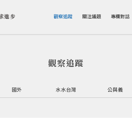
Jump to Main content
Jump to Navigation
求進步
觀察追蹤
關注議題
專欄對話
觀察追蹤
國外
水水台灣
公與義