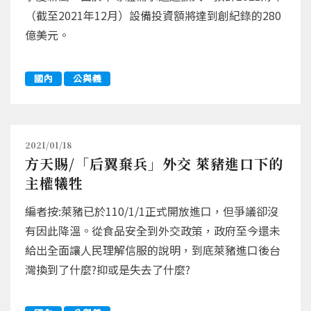
（截至2021年12月）設備投資額將達到創紀錄的280
億美元。
國內
公與義
2021/01/18
方天賜/「后翼棄兵」外交 萊豬進口下的
主權犧牲
編者按:萊豬已於110/1/1正式開放進口，但爭議卻沒
有因此降溫。從食品安全到外交政策，政府至今還未
給出全面讓人民理解信服的說明，到底萊豬進口後台
灣換到了什麼?抑或是失去了什麼?