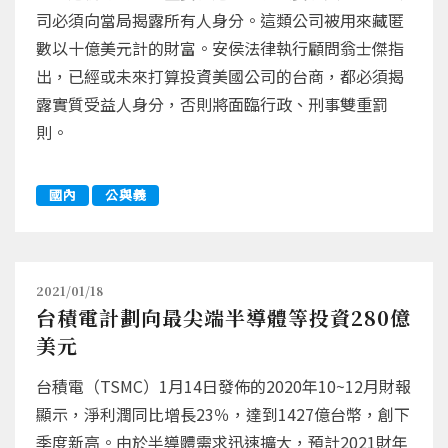
司必須向當局揭露所有人身分。這類公司被用來藏匿
數以十億美元計的財富。安侯法律執行顧問翁士傑指
出，已經或未來打算投資美國公司的台商，都必須揭
露實質受益人身分，否則將面臨行政、刑事雙重罰
則。
國內
公與義
2021/01/18
台積電計劃向最尖端半導體等投資280億
美元
台積電（TSMC）1月14日發佈的2020年10~12月財報
顯示，淨利潤同比增長23％，達到1427億台幣，創下
季度新高。由於半導體需求迅速擴大，預計2021財年