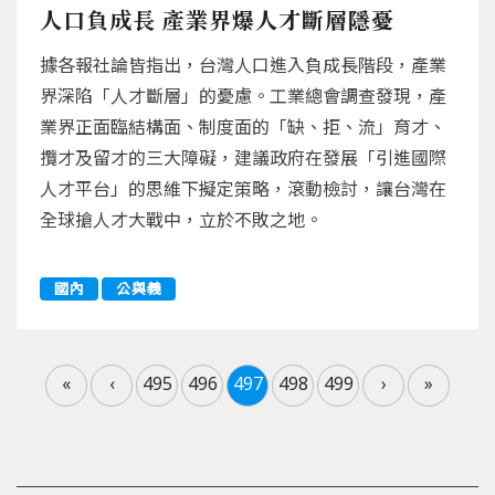
人口負成長 產業界爆人才斷層隱憂
據各報社論皆指出，台灣人口進入負成長階段，產業
界深陷「人才斷層」的憂慮。工業總會調查發現，產
業界正面臨結構面、制度面的「缺、拒、流」育才、
攬才及留才的三大障礙，建議政府在發展「引進國際
人才平台」的思維下擬定策略，滾動檢討，讓台灣在
全球搶人才大戰中，立於不敗之地。
國內
公與義
«
‹
495
496
497
498
499
›
»