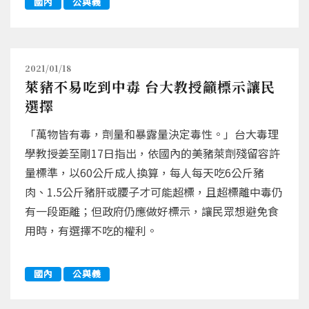
國內
公與義
2021/01/18
萊豬不易吃到中毒 台大教授籲標示讓民
選擇
「萬物皆有毒，劑量和暴露量決定毒性。」台大毒理
學教授姜至剛17日指出，依國內的美豬萊劑殘留容許
量標準，以60公斤成人換算，每人每天吃6公斤豬
肉、1.5公斤豬肝或腰子才可能超標，且超標離中毒仍
有一段距離；但政府仍應做好標示，讓民眾想避免食
用時，有選擇不吃的權利。
國內
公與義