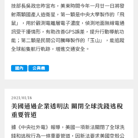
技部長吳政忠昨宣布，美東時間今年一月廿一日將發
射兩顆國產人造衛星，第一顆是中央大學製作的「飛
鼠」，用於觀測電離層電子濃度，偵測地面無線電通
訊受干擾情形，有助改善GPS誤差，提升行動導航功
能；第二顆是民間公司騰暉製作的「玉山」，能追蹤
全球船隻航行軌跡，增進交通安全。
國內
公與義
2021/01/18
美國通過企業透明法 關閉全球洗錢逃稅
重要管道
據《中央社外電》報導，美國一項新法關閉了全球洗
錢和逃稅行為一條重要管道，因新法要求美國空殼公