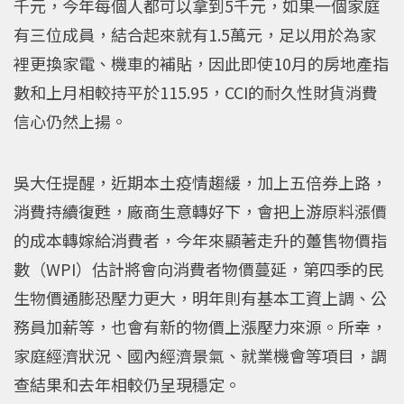
千元，今年每個人都可以拿到5千元，如果一個家庭
有三位成員，結合起來就有1.5萬元，足以用於為家
裡更換家電、機車的補貼，因此即使10月的房地產指
數和上月相較持平於115.95，CCI的耐久性財貨消費
信心仍然上揚。
吳大任提醒，近期本土疫情趨緩，加上五倍券上路，
消費持續復甦，廠商生意轉好下，會把上游原料漲價
的成本轉嫁給消費者，今年來顯著走升的躉售物價指
數（WPI）估計將會向消費者物價蔓延，第四季的民
生物價通膨恐壓力更大，明年則有基本工資上調、公
務員加薪等，也會有新的物價上漲壓力來源。所幸，
家庭經濟狀況、國內經濟景氣、就業機會等項目，調
查結果和去年相較仍呈現穩定。