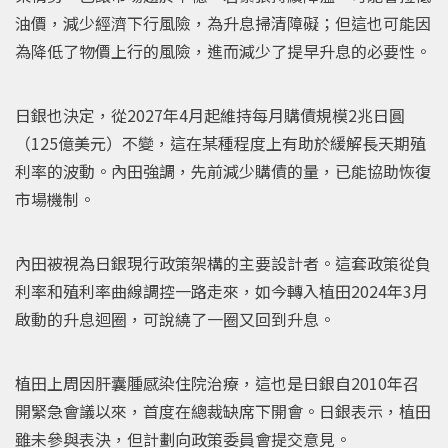
油價，減少經濟下行風險，為升息掃清障礙；但這也可能因
為降低了物價上行的風險，進而減少了提早升息的必要性。
日銀也決定，從2027年4月起維持每月購債規模2兆日圓
（125億美元）不變，這在某種程度上有助於緩解長天期殖
利率的波動。內田強調，先前減少購債的量，已能協助恢復
市場機制。
內田被視為日銀現行政策架構的主要設計者。這套政策從負
利率和殖利率曲線調控一路走來，如今轉入植田2024年3月
啟動的升息迴圈，可說繞了一圈又回到升息。
植田上周因肝囊腫感染住院治療，這也是日銀自2010年召
開緊急會議以來，首度在總裁缺席下開會。日銀表示，植田
雖未參與表決，但計劃向政策委員會提交意見。