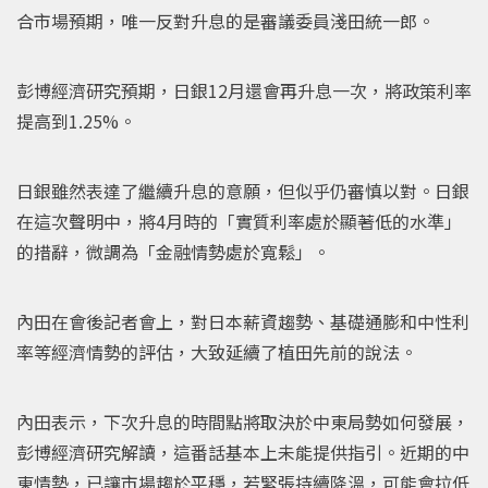
合市場預期，唯一反對升息的是審議委員淺田統一郎。
彭博經濟研究預期，日銀12月還會再升息一次，將政策利率
提高到1.25%。
日銀雖然表達了繼續升息的意願，但似乎仍審慎以對。日銀
在這次聲明中，將4月時的「實質利率處於顯著低的水準」
的措辭，微調為「金融情勢處於寬鬆」。
內田在會後記者會上，對日本薪資趨勢、基礎通膨和中性利
率等經濟情勢的評估，大致延續了植田先前的說法。
內田表示，下次升息的時間點將取決於中東局勢如何發展，
彭博經濟研究解讀，這番話基本上未能提供指引。近期的中
東情勢，已讓市場趨於平穩，若緊張持續降溫，可能會拉低