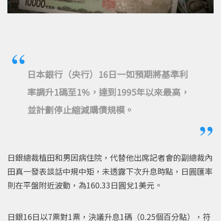
日本銀行（央行）16日一如預期將基準利
率調升1碼至1%，達到1995年以來最高，
並計劃停止縮減購債規模。
日銀總裁植田和男因病住院，代替他出席記者會的副總裁內
田真一發表談話中規中矩，未透露下次升息時點，日圓匯率
則在平盤附近波動，為160.33日圓兌1美元。
日銀16日以7票對1票，決議升息1碼（0.25個百分點），符