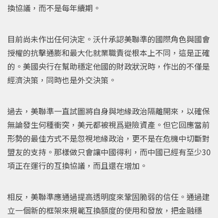
換協議，而不是每年續期。
目前尚未作出任何決定。沃什承認美聯準的國際角色與國會
授權的抗擊通膨和最大化就業職責從根本上不同，這是正確
的。美國央行在幫助穩定他國的財政狀況時，作出的不僅是
經濟決策，同時也是外交決策。
過去，美聯準一直試圖將自身與地緣政治隔離開來，以確保
無論發生何種衝突，美元都被視爲避險資產。但它回應當前
形勢的最佳方式不是忽視地緣政治，更不是在危機中切斷對
盟友的支持。那樣做只會讓中國得利，而中國已經有至少30
項正在運行的互換協議，而且還在增加。
相反，美聯準應通過提高透明度來鞏固脆弱的信任。通過建
立一個新的框架來規範互換額度的使用和發放，把金融穩