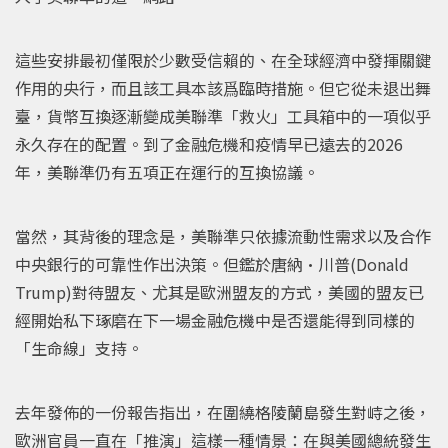
這些安排最初僅限於少數受信賴的、在全球經濟中發揮關鍵
作用的央行，而且該工具本該爲臨時措施。但它從未退出舞
臺，貨幣互換逐漸變成美聯準「救火」工具箱中的一項似乎
永久存在的配置。到了金融危機和疫情早已遠去的2026
年，美聯準仍有五項正在運行的互換協議。
當然，其背後的理念是，美聯準只依據流動性需求以及合作
中央銀行的可靠性作出決策。但鑑於唐納•川普(Donald
Trump)對待盟友、尤其是歐洲盟友的方式，美國的盟友已
經開始私下琢磨在下一場金融危機中是否還能得到同樣的
「生命線」支持。
去年發佈的一份報告指出，在圍繞格陵蘭島發生對峙之後，
歐洲官員一直在「推演」這樣一種情景：在與美國總統發生