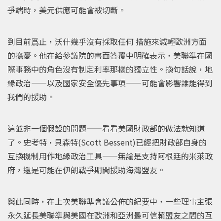
爭端時，美元供應可能會被切斷。
到目前爲止，沃什幾乎沒有採取任何 措施來減輕歐洲方面
的擔憂。他在給參議院的書面答覆中明確表示，美聯準在國
際事務中的角色沒有制定利率那樣的獨立性。換句話說，地
緣政治——以及國家安全優先事項——可能會影響誰能得到
我們的援助。
這並非一個假設的問題——看看美國財政部的做法就知道
了。史考特•貝森特(Scott Bessent)已經把財政部自身的
互換機制用作地緣政治工具——無論是支持阿根廷的米萊政
府，還是可能在伊朗戰爭期間援助海灣盟友。
與此同時，在上次美聯準會議公佈的紀要中，一些理事主張
永久延長美聯準與美國在歐洲和亞洲最可信賴盟友之間的互