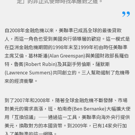
定」的非正式使命時找準應對之道。
自2008年金融危機以來，美聯準已成爲全球的最後貸款
人，而這一角色也受到美國央行領導層的歡迎。這一模式是
在亞洲金融危機期間的1998年末至1999年初由時任美聯準
主席艾倫•葛林斯潘(Alan Greenspan)與美國財政部長羅伯
特•魯賓(Robert Rubin)及其副手勞倫斯•薩默斯
(Lawrence Summers)共同創立的。三人幫助遏制了危機帶
來的經濟衝擊。
到了2007年和2008年，隨著全球金融危機不斷發酵、市場
對美元的需求高漲，班•柏南奇(Ben Bernanke)大幅擴大使
用「互換協議」——通過這一工具，美聯準向海外央行提供
美元，換取對方的本國貨幣。到2009年，已有14家央行加
入了美聯準的這一網路。