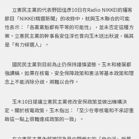
立憲民主黨的代表野田佳彥10日在Radio NIKKEI的播客
節目「NIKKEI精選新聞」的收錄中，就與玉木聯合的可能
性表示：「各黨黨魁都有平等的可能性」，並未否定這種方
案。立憲民主黨的幹事長安住淳也曾向玉木送出秋波，稱其
是「有力候選人」。
國民民主黨到目前為止仍保持謹慎姿態。玉木和榛葉都
強調稱，如果在核電、安全保障政策和憲法等基本政策和理
念上不能消除分歧，將難以合作。
玉木10日提議立憲民主黨修改安保政策並做出機構決
定。關於核電政策，玉木指出：「至少在零核電和不承認重
啟這一點上很難達成政策的一致」。
在立憲民主黨內部被認為是中間偏左的「自由派」所屬