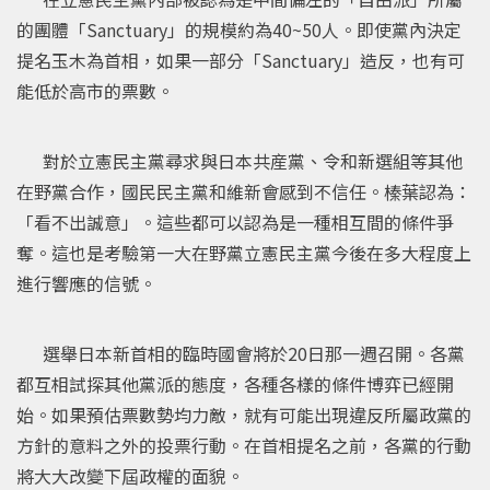
的團體「Sanctuary」的規模約為40~50人。即使黨內決定
提名玉木為首相，如果一部分「Sanctuary」造反，也有可
能低於高市的票數。
對於立憲民主黨尋求與日本共産黨、令和新選組等其他
在野黨合作，國民民主黨和維新會感到不信任。榛葉認為：
「看不出誠意」。這些都可以認為是一種相互間的條件爭
奪。這也是考驗第一大在野黨立憲民主黨今後在多大程度上
進行響應的信號。
選舉日本新首相的臨時國會將於20日那一週召開。各黨
都互相試探其他黨派的態度，各種各樣的條件博弈已經開
始。如果預估票數勢均力敵，就有可能出現違反所屬政黨的
方針的意料之外的投票行動。在首相提名之前，各黨的行動
將大大改變下屆政權的面貌。