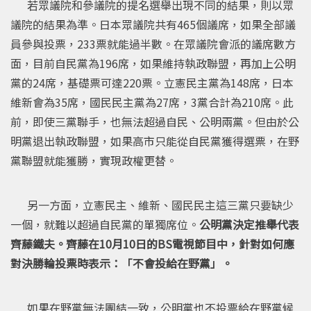
若眾議院和參議院的提名選舉出現不同的結果，則以眾
議院的結果為準。日本眾議院共有465個議席，如果全部議
員參與投票，233票就能過半數。在眾議院會派的議席數方
面，目前自民黨為196席，如果維持執政聯盟，再加上公明
黨的24席，基礎票可達220票。立憲民主黨為148席，日本
維新會為35席，國民民主黨為27席，3黨合計為210席。此
前，即使三黨聯手，也無法超過自民、公明兩黨。但由於公
明黨退出執政聯盟，如果高市只能從自民黨獲得選票，在野
黨聯盟就能獲勝，實現政權更替。
另一方面，立憲民主、維新、國民民主這三黨只要缺少
一個，就難以超過自民黨的單獨席位。
公明黨決定推舉代表
齊藤鐵夫。齊藤在10月10日的BS電視節目中，針對如何應
對決勝輪投票時表示：「不會投給在野黨」。
如果在野黨無法團結一致，公明黨也不投票給在野黨候