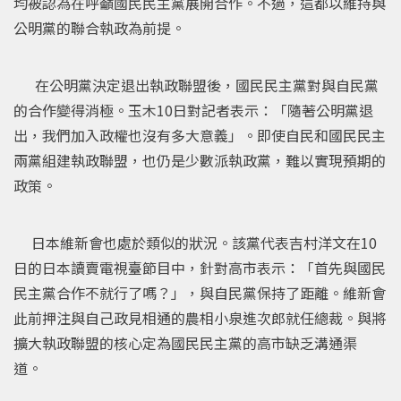
均被認為在呼籲國民民主黨展開合作。不過，這都以維持與
公明黨的聯合執政為前提。
在公明黨決定退出執政聯盟後，國民民主黨對與自民黨
的合作變得消極。玉木10日對記者表示：「隨著公明黨退
出，我們加入政權也沒有多大意義」。即使自民和國民民主
兩黨組建執政聯盟，也仍是少數派執政黨，難以實現預期的
政策。
日本維新會也處於類似的狀況。該黨代表吉村洋文在10
日的日本讀賣電視臺節目中，針對高市表示：「首先與國民
民主黨合作不就行了嗎？」，與自民黨保持了距離。維新會
此前押注與自己政見相通的農相小泉進次郎就任總裁。與將
擴大執政聯盟的核心定為國民民主黨的高市缺乏溝通渠
道。