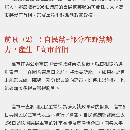
選人，那麼擁有196個議席的自民黨獲勝的可能性很大。高
市將就任首相，形成單獨少數派執政黨政權。
前景（2）：自民黨+部分在野黨勢
力，産生「高市首相」
高市在與公明黨的聯合執政磋商決裂後，就首相提名選
舉表示：「在國會召集日之前，將竭盡所能」。如果在野黨
未能形成統一陣線，部分選票流向高市，即便未過半數，也
能憑藉最多得票獲得勝利。
高市一直將國民民主黨視為擴大執政聯盟的對象。高市5
日與國民民主黨代表玉木進行了會談，自民黨副總裁麻生太
郎6日還與國民民主黨的幹事長榛葉賀津也會面。兩每人平