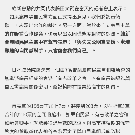
維新會動的共同代表藤田文武在當天的記者會上表示：
「如果高市等自民黨方面正式提出意見，我們將認真傾
聽」，表現出合作的餘地。另一方面，對於來自立憲民主黨
的在野黨合作提議，也表現出以同樣態度對待的想法。
維新
會與國民民主黨中有聲音表示：「與失去公明黨支援、處境
艱難的自民黨聯手，只會傷害我們自己」。
日本眾議院裏還有一個由7名曾隸屬前民主黨和維新會的
無黨派議員組成的會派「有志改革之會」。有議員被認為與
自民黨高官關係密切，黨記憶體在投票給高市的期待。
自民黨的196票再加上7票，將達到203票，與在野黨3黨
合計的210票的差距將縮小。如果自民黨、有志改革之會和
維新會聯手，就能獲得過半數的席位。與高市持相似的保守
態度的參政黨代表神谷宗幣否定了與自民黨組成執政聯