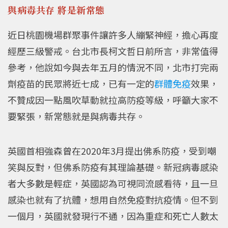
與病毒共存 將是新常態
近日桃園機場群聚事件讓許多人繃緊神經，擔心再度
經歷三級警戒。台北市長柯文哲日前所言，非常值得
參考，他說如今與去年五月的情況不同，北市打完兩
劑疫苗的民眾將近七成，已有一定的
群體免疫
效果，
不贊成因一點風吹草動就拉高防疫等級，呼籲大家不
要緊張，新常態就是與病毒共存。
英國首相強森曾在2020年3月提出佛系防疫，受到嘲
笑與反對，但佛系防疫有其理論基礎。新冠病毒感染
者大多數是輕症，英國認為可視同流感看待，且一旦
感染也就有了抗體，想用自然免疫對抗疫情。但不到
一個月，英國就發現行不通，因為重症和死亡人數太