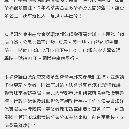
學界很多關注，今年希望集合更多學界及民間的聲音，讓更
多公民一起重新投入，反思，再出發！
這場研討會由基金會與環境部氣候變遷署合辦，主題為「道
法自然，公民力量再出發--反思人與土地、自然的親密關
係」，將於113年12月13日下午1:30-5:00假台灣大學管理
學院一號館B1正大國際會議廳舉行。
本場會議由余紀忠文教基金會董事邱文彥老師主持，並邀請
多位專家、學者一同出席討論，與會貴賓有:
彰化環境保護
聯盟理事長蔡嘉陽、
臺北大學都市計劃研究所名譽教授黃書
禮、行政院能源及減碳辦公室副執行長林子倫、海委會海洋
保育署署長陸曉筠、專業者都市改革組織監事曾旭正、內政
部國土管理署城鄉發展分署分署長林秉勳、前台南縣長、立
法委員蘇煥智。