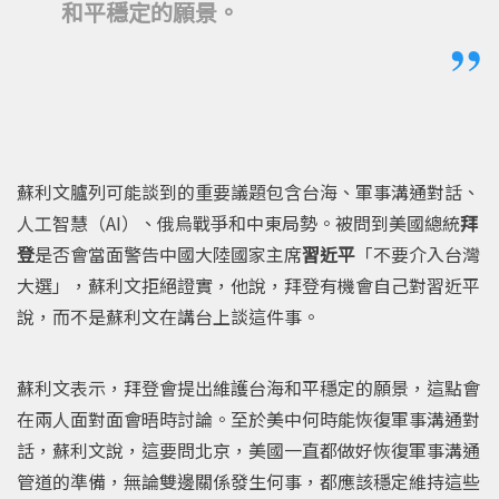
和平穩定的願景。
蘇利文臚列可能談到的重要議題包含台海、軍事溝通對話、
人工智慧（AI）、俄烏戰爭和中東局勢。被問到美國總統
拜
登
是否會當面警告中國大陸國家主席
習近平
「不要介入台灣
大選」，蘇利文拒絕證實，他說，拜登有機會自己對習近平
說，而不是蘇利文在講台上談這件事。
蘇利文表示，拜登會提出維護台海和平穩定的願景，這點會
在兩人面對面會晤時討論。至於美中何時能恢復軍事溝通對
話，蘇利文說，這要問北京，美國一直都做好恢復軍事溝通
管道的準備，無論雙邊關係發生何事，都應該穩定維持這些