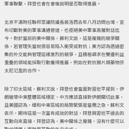
軍事聯繫，拜登也會在會後說明是否取得進展。
北京不滿時任聯邦眾議院議長裴洛西去年八月訪問台灣，宣
布切斷對美的軍事溝通管道，也拒絕美中軍事高層對話迄
今。對於當前的美中關係，蘇利文說，這是複雜的競爭關
係，若管理失當就很容易陷入衝突或對抗；美方認為透過密
集的外交能夠管理這樣激烈的競爭，且積極尋求在雙邊利益
重疊的領域能採取行動獲得進展，例如在對抗鴉片類藥物芬
太尼氾濫的合作。
除了印太區域，蘇利文說，拜登也會當面對習近平提到，伊
朗破壞中東整體區域穩定，中方應該直接對伊朗關切此事，
且美國認為，緩和中東區域的局勢緊張是當務之急。蘇利文
表示，期待這是一次富有成效的對話，拜登與習近平過去的
互動向來直接，拜登認為，美中關係之複雜，沒有什麼可以
取代領導人面對面互動的外交方式。