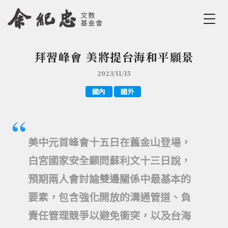
Jump to Main content
Jump to Navigation
拜習峰會 美將提台海和平願景
您在這裡
2023/11/15
國內
國外
美中元首峰會十五日在
舊金山
登場，
白宮國家安全顧問蘇利文十三日說，
預期兩人會討論雙邊關係中最基本的
要素，包含強化開放的溝通管道、負
責任管理競爭以避免衝突，以及台海