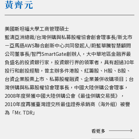
黃齊元
美國斯坦福大學工商管理碩士
藍濤亞洲總裁/台灣併購與私募股權協會創會理事長/新北市
－亞馬遜AWS聯合創新中心共同發起人/蔚藍華騰智慧顧問
公司董事長/智門SmartGate創辦人，大中華地區金融界最
負盛名的投資銀行家，投資銀行界的領軍者，具有超過30年
投行和創投經驗，曾主辦多件港股、紅籌股、H股、B股、
台資企業股票上市、私募股權融資、企業兼併收購項目；台
灣併購與私募股權協會理事長，中國大陸併購公會理事，
2008年度榮獲中國大陸併購公會《最佳併購交易獎》，
2010年度再獲臺灣證交所最佳證券承銷商（海外組）被譽
為「Mr. TDR」
看更多