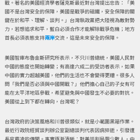
戰。著名的美國經濟學者薩克斯最近對台灣提出忠告：「美
國不是台灣安全的保障，美國是戰爭的磁鐵，安全保障的關
鍵在於和平、理解、談判。」台灣執政黨把大陸視為敵對勢
力，若想追求和平，藍白必須合作才能解除戰爭危機；地方
首長必須表態支持
兩岸
交流，這是未來安全的保障。
美國智庫布魯金斯研究所表示，不只川普總統，美國人民對
中國的態度也開始轉變；有高達六成二的受訪者表示，如果
中國的實力超越美國，他們的生活也不會變得更糟。很多人
問「我們是否必須與中國開戰？」他們擔心自己的子女有可
能在太平洋地區參戰，希望避免與中國發生不必要的對抗。
美國從上到下都在轉向，台灣呢？
台灣政府的決策風格和川普很類似，就是小範圍黑箱作業。
最近行政院經貿談判辦公室副總談判代表因病猝逝，引發遭
長官霸凌的傳聞。事實逐漸清晰：對美談判局限少數人，中