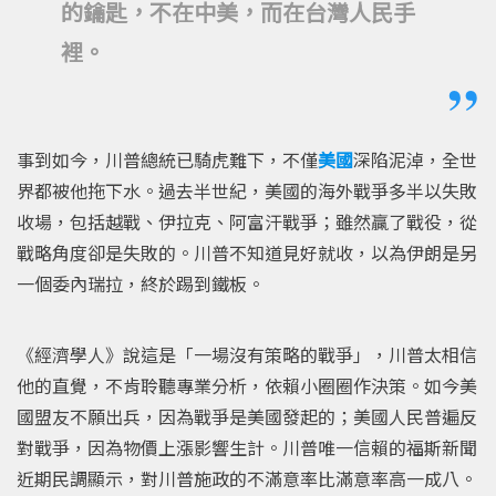
的鑰匙，不在中美，而在台灣人民手
裡。
事到如今，川普總統已騎虎難下，不僅
美國
深陷泥淖，全世
界都被他拖下水。過去半世紀，美國的海外戰爭多半以失敗
收場，包括越戰、伊拉克、阿富汗戰爭；雖然贏了戰役，從
戰略角度卻是失敗的。川普不知道見好就收，以為伊朗是另
一個委內瑞拉，終於踢到鐵板。
《經濟學人》說這是「一場沒有策略的戰爭」，川普太相信
他的直覺，不肯聆聽專業分析，依賴小圈圈作決策。如今美
國盟友不願出兵，因為戰爭是美國發起的；美國人民普遍反
對戰爭，因為物價上漲影響生計。川普唯一信賴的福斯新聞
近期民調顯示，對川普施政的不滿意率比滿意率高一成八。