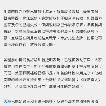
川普的談判招數已被對手看清，就是虛張聲勢、儘量威脅、
聲東擊西、毫無誠信。這對於軟柿子如台灣有效，但對西方
國家及伊朗已經失效。伊朗很明顯已作最壞打算，準備長期
抗戰，封鎖荷莫茲海峽以拖垮美國經濟。川普開始落居下
風，宣稱要在四月底前結束戰爭，等於亮出底牌；如果他再
進行地面作戰，將是超級災難。
美國前中情局長評論川普近期表現，已經慌張亂了套。大家
看穿川普在吹牛，如同他先前指責澤倫斯基手裡沒有底牌；
同理，美國彈藥補給已經不足，川普的牌也快用光了。他搬
南韓的飛彈去支援中東，台灣也將受到影響；《經濟學人》
分析，台灣處境岌岌可危，軍購可能隨之延誤。
大陸
已開始思考和平統一路徑，反觀台灣仍在積極思考備