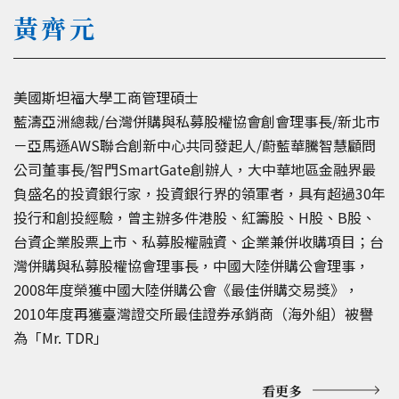
黃齊元
美國斯坦福大學工商管理碩士
藍濤亞洲總裁/台灣併購與私募股權協會創會理事長/新北市
－亞馬遜AWS聯合創新中心共同發起人/蔚藍華騰智慧顧問
公司董事長/智門SmartGate創辦人，大中華地區金融界最
負盛名的投資銀行家，投資銀行界的領軍者，具有超過30年
投行和創投經驗，曾主辦多件港股、紅籌股、H股、B股、
台資企業股票上市、私募股權融資、企業兼併收購項目；台
灣併購與私募股權協會理事長，中國大陸併購公會理事，
2008年度榮獲中國大陸併購公會《最佳併購交易獎》，
2010年度再獲臺灣證交所最佳證券承銷商（海外組）被譽
為「Mr. TDR」
看更多