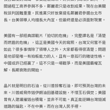
間過程工商界參與不多，鄭麗君只是收割成果。現在台美關
稅談判困難重重，民進黨只好放棄提名鄭麗君參選台北市
長。台美領導人均擅長大內宣，但最終還是必須面對現實。
美國有一部經典諜戰片「迫切的危機」，完整譯名是「清楚
而燃眉的危機」，這正是美國今天的寫照，台灣又何嘗不是
如此？很多事情除了領導人之外，大家都看得很清楚；問題
是他卻是唯一有拍板能力的人，且有一意孤行的賭徒性格。
中國或許已經贏了，這不只是一場戰爭，而是美國霸權瓦
解、長期衰敗的開始。
晶片就是明日的石油，從川普掠奪石油，即可預測台灣的未
來。川普威脅炸毀伊朗油田基礎設施，不惜玉石俱焚；美國
曾有人建議摧毀台積電，並非不可能。真正能逆轉台灣毀滅
道路的鑰匙，不在中美，而在台灣人民手裡。