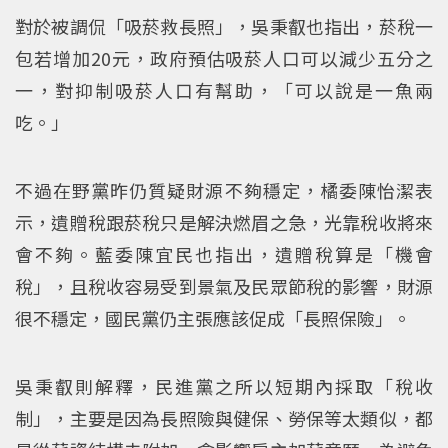
對於被調侃「吸菸救長照」，吳秉叡也指出，菸稅一
包若增加20元，政府預估吸菸人口可以減少五分之
一，對抑制吸菸人口有幫助，「可以說是一魚兩
吃。」
不過在野黨昨仍質疑財源不夠穩定，橘委陳怡潔表
示，遺贈稅跟菸稅只是解決燃眉之急，光靠稅收將來
會不夠。藍委陳宜民也指出，遺贈稅算是「機會
稅」，且稅收容易受到景氣及民眾節稅的影響，財源
很不穩定，國民黨仍主張應該促成「長照保險」。
吳秉叡則解釋，民進黨之所以短期內採取「稅收
制」，主要是因為長照險與健保、勞保等太類似，都