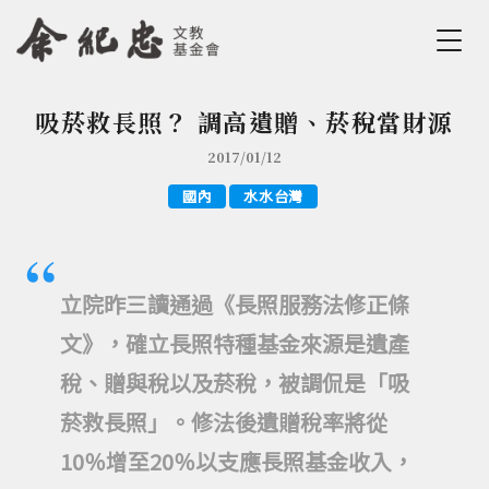
Jump to Main content
Jump to Navigation
吸菸救長照？ 調高遺贈、菸稅當財源
您在這裡
2017/01/12
國內
水水台灣
立院昨三讀通過《長照服務法修正條
文》，確立長照特種基金來源是遺產
稅、贈與稅以及菸稅，被調侃是「吸
菸救長照」。修法後遺贈稅率將從
10％增至20％以支應長照基金收入，