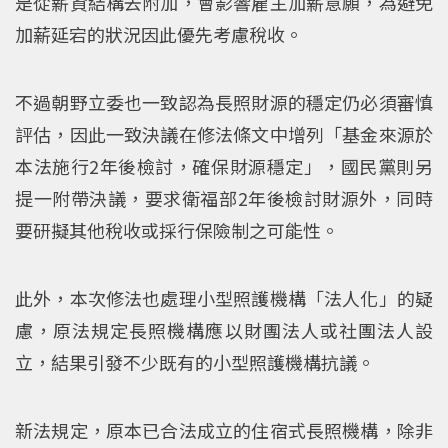
是從薪資結構去附加，會影響雇主加薪意願，為避免
加薪延宕的狀況因此優先考慮稅收。
不過朝野立委也一致認為長照財源的穩定仍必須審慎
評估，因此一致決議在修法條文中增列「基金來源於
本法施行2年後檢討，確保財源穩定」，國民黨則另
提一附帶決議，要求衛福部2年後檢討財源外，同時
要研擬其他稅收或採行保險制之可能性。
此外，本次修法也處理小型照護機構「法人化」的疑
慮，原法規定長照機構應以財團法人或社團法人設
立，結果引發不少既有的小型照護機構抗議。
新法規定，原本已合法成立的住宿式長照機構，除非