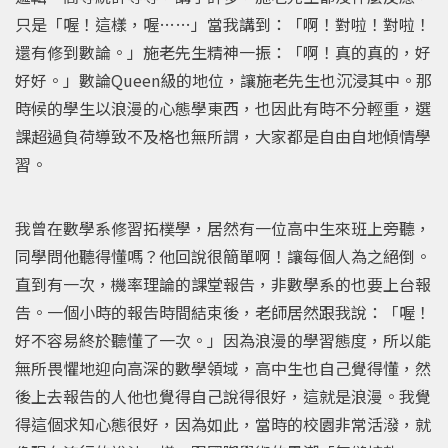
只是「喔！這樣，喔……」當我講到：「啊！對啦！對啦！
還有修到數論。」施老先生精神一振：「啊！真的真的，好
好好。」數論Queen級的地位，讓施老先生也沉浸其中。那
時候的學生以浪漫的心態學東西，也因此有時不分輕重，選
課超過負荷導致不及格也無所謂，大家都是自由自地傾情學
習。
我曾在數學系修習拓樸學，居然有一位高中生來班上旁聽，
同學問他聽得懂嗎？他回說很簡單啊！讓每個人為之絕倒。
直到有一次，機率理論的課堂報告，非數學系的也要上台報
告。一個小時的報告時間結束後，老師居然跟我說：「喔！
好不容易終於聽懂了一次。」因為浪漫的學習態度，所以能
無所畏懼地迎向高深的數學領域，高中生也自己覺得懂，然
後上去報告的人他也覺得自己說得很好，這就是浪漫。我覺
得這個求知心態很好，因為如此，當時的校園非常活潑，就