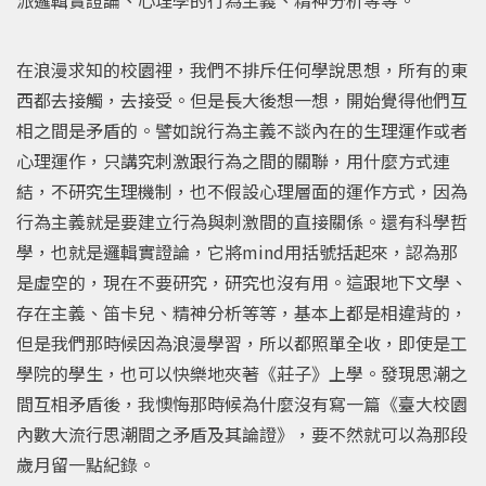
在浪漫求知的校園裡，我們不排斥任何學說思想，所有的東
西都去接觸，去接受。但是長大後想一想，開始覺得他們互
相之間是矛盾的。譬如說行為主義不談內在的生理運作或者
心理運作，只講究刺激跟行為之間的關聯，用什麼方式連
結，不研究生理機制，也不假設心理層面的運作方式，因為
行為主義就是要建立行為與刺激間的直接關係。還有科學哲
學，也就是邏輯實證論，它將mind用括號括起來，認為那
是虛空的，現在不要研究，研究也沒有用。這跟地下文學、
存在主義、笛卡兒、精神分析等等，基本上都是相違背的，
但是我們那時候因為浪漫學習，所以都照單全收，即使是工
學院的學生，也可以快樂地夾著《莊子》上學。發現思潮之
間互相矛盾後，我懊悔那時候為什麼沒有寫一篇《臺大校園
內數大流行思潮間之矛盾及其論證》，要不然就可以為那段
歲月留一點紀錄。