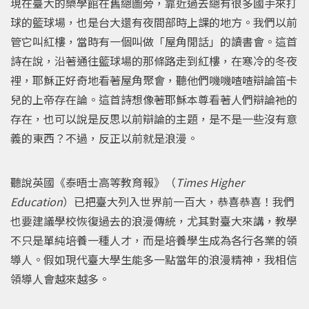
現在臺大的樂學館在舊總圖旁，靠近過去總有很多國手來打
球的籃球場，也是台大還有夜間部時上課的地方。我們以前
管它叫紅樓，當時有一個叫做「屋角閒話」的讀書會。這首
詩在說，沿著通往籃球場的那條路走到紅樓，在寒冷的冬夜
裡，耶穌正好奇地看著屋角聚會，聽他們嘰嘰喳喳辯論笛卡
兒的上帝存在論。這首詩想像著耶穌本尊看著人們辯論祂的
存在，也可以說是反思以前辯論的主題，是不是一些沒有意
義的東西？不過，反正以前就是浪漫。
聽說英國《泰晤士高等教育報》（
Times Higher
Education
）已把臺大列入世界前一百大，恭喜恭喜！我們
也要建議學校恢復過去的浪漫傳統，尤其對臺大來講，教學
不只是單純培養一種人才，而是培養學生成為各行各業的領
導人。假如現代臺大學生能多一點當年的浪漫精神，我相信
領導人會越來越多。