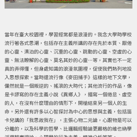
當年在臺大校園裡，學習經常都是浪漫的。我念大學時學校
流行著各式思潮，包括存在主義所講的存在先於本質、厭倦
的心靈、漂泊的心靈、沉重的心靈、跳動的心靈、空虛的心
靈、無法瞭解的心靈、莫名其妙的心靈…等，其實也不一定
真的弄得懂，但身處知識的浪漫氛圍裡，促使我們熱列地投
入思想探索。當時還流行像《麥田捕手》這樣的地下文學，
儼然就是一個叛逆的、搖滾的大時代；其他流行的作品，像
是卡謬寫的存在主義小說《異鄉人》，描寫一個倦怠、虛空
的人，在沒有什麼理由的情形下，開槍結束另一個人的生
命。另外還有許多以心智探討為中心的思想與主義，包括笛
卡兒講的「我思故我在」，主張心物二元論，心跟物是可以
分離的，以及科學的哲學、比邏輯經驗論更嚴格的維也納學
派邏輯實證論、心理學的行為主義、精神分析等等。