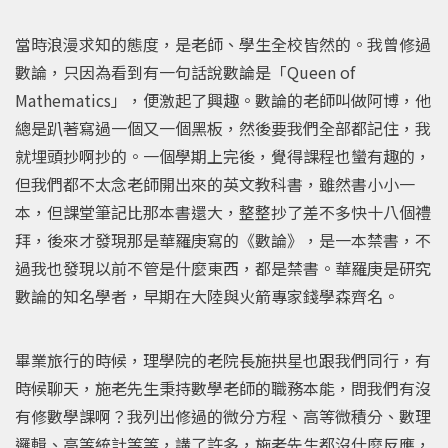
當時浪漫求知的態度，是老師、學生全校皆然的。我曾修過
數論，只因為看到有一句話說數論是「Queen of
Mathematics」，便激起了興趣。數論的老師叫做阿博，他
總是趴著寫過一個又一個黑板，然後要我們全部都記住，我
就埋頭抄啊抄的。一個學期上完後，覺得課程也蠻有趣的，
但我們都不太念老師開出來的英文教科書，雖然書小小一
本，但課堂筆記比那本書還大，整整抄了差不多快十八個禮
拜，後來才發現那是華羅庚寫的《數論》，是一本禁書，不
過我也發現以前不管是什麼東西，都是禁書。華羅庚是研究
數論的知名學者，早期在大陸與火箭專家錢學森齊名。
畢業旅行的時候，理學院的老院長施拱星也跟我們同行，有
時候聊天，施老先生秉持數學老師的職務本能，問我們有沒
有修數學課啊？我列出修過的微分方程、高等微積分、數理
邏輯、高等統計等等，講了許多，施老先生都沒什麼反應，