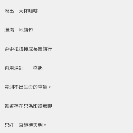
潑出一大杯咖啡
灑滿一地詩句
歪歪扭扭接成長篇詩行
再用湯匙一一盛起
竟測不出生命的重量。
難道存在只為印證無聊
只好一直靜待天明。