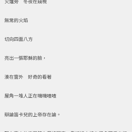
火爐旁 冬夜在窺視
無常的火焰
切向四面八方
亮出一張耶穌的臉，
湊在窗外 好奇的看著
屋角一堆人正在嘰嘰喳喳
辯論笛卡兒的上帝存在論。