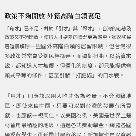
政策不夠開放 外籍高階白領裹足
「育才」已不足，對於「引才」與「聚才」，台灣的心態及
政策又不夠開放，使得人才逆差的情況更為嚴重。雖然移民
一些國外高階白領的居留限制，但台灣很
署陸續解除
多政策常常會受到民粹操弄，而遭到扭曲，以薪資來
說，都知道人才無價，但僵化的制度，卻只能提供齊
頭式平等的條件，甚至引發「打肥貓」的口水戰。
「用才」則應該以用人唯才做為考量，不分國籍地
區，即使來自中國，只要可以對台灣的發展有所貢
獻，也應該一視同仁。以美國為例，美國是世界上楚
材晉用最積極的地區，透過各式獎助學金，網羅各國
優秀留學生，再延攬其居留移民；新加坡也是以寬鬆