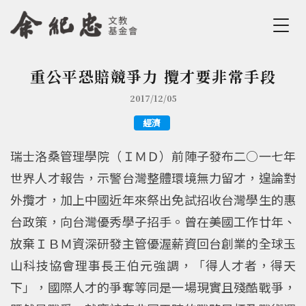
Jump to Main content
Jump to Navigation
重公平恐賠競爭力 攬才要非常手段
您在這裡
2017/12/05
經濟
瑞士洛桑管理學院（ＩＭＤ）前陣子發布二○一七年
世界人才報告，示警台灣整體環境無力留才，遑論對
外攬才，加上中國近年來祭出免試招收台灣學生的惠
台政策，向台灣優秀學子招手。曾在美國工作廿年、
放棄ＩＢＭ資深研發主管優渥薪資回台創業的全球玉
山科技協會理事長王伯元強調，「得人才者，得天
下」，國際人才的爭奪等同是一場現實且殘酷戰爭，