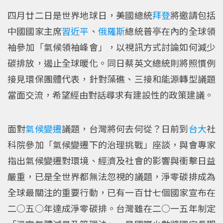
四月廿二日是世界地球日，美國總統
拜登
將邀請包括
中國國家主席
習近平
、
俄羅斯
總統普亭在內的全球領
袖參加「氣候領袖峰會」，以視訊方式討論如何減少
碳排放，遏止全球暖化。同日蔡英文總統則將照慣例
接見環保團體代表，針對藻礁、三接和能源轉型議題
當面交流，希望經由對話尋求有建設性的政策建議。
面對
氣候變遷
議題，台灣將何去何從？日前到
台大
社
科院參加「氣候變遷下的治理挑戰」座談，與會專家
指出氣候變遷對環境、經濟及社會的影響與衝擊日益
嚴重，已是全世界都無法忽視的議題，淨零碳排成為
全球最關注的重要行動，已有一百廿七個國家宣布在
二○五○年達成淨零碳排。台灣雖在二○一五年制定