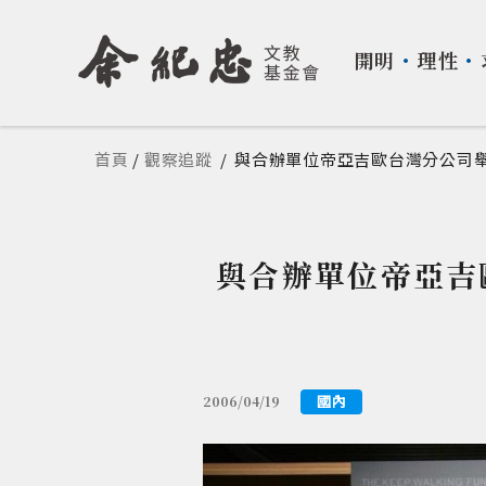
開明
・
理性
・
您在這裡
首頁
/
觀察追蹤
/
與合辦單位帝亞吉歐台灣分公司舉辦第
與合辦單位帝亞吉歐
國內
2006/04/19