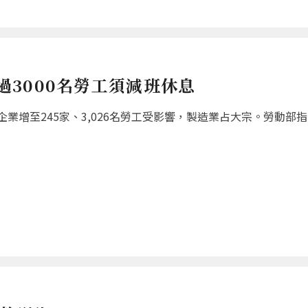
超過3000名勞工須減班休息
增至245家、3,026名勞工受影響，製造業占大宗。勞動部指出