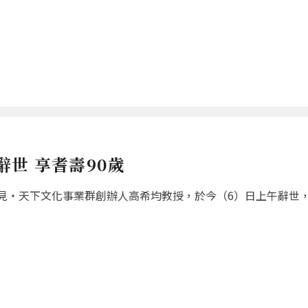
世 享耆壽90歲
‧天下文化事業群創辦人高希均教授，於今（6）日上午辭世，享耆