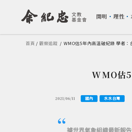
開明
・
理性
・
您在這裡
首頁
/
觀察追蹤
/
WMO估5年內高溫破紀錄 學者
WMO估
國內
水水台灣
2021/06/11
據世界氣象組織最新報告