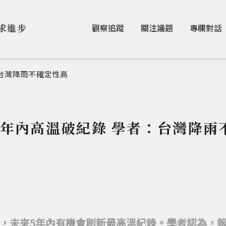
Jump to Main content
Jump to Navigation
求進步
觀察追蹤
關注議題
專欄對話
：台灣降雨不確定性高
5年內高溫破紀錄 學者：台灣降雨
，未來5年內有機會刷新最高溫紀錄。學者認為，