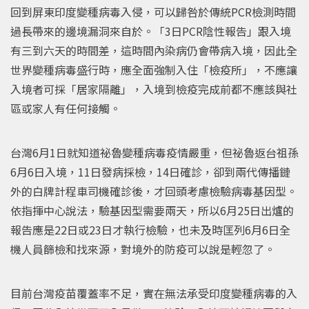
回到屏東印度變種病毒入侵，可以歸咎於傳統PCR檢測時間
過長帶來的邊境漏洞來自於。「3日PCR陰性報告」跟入境
有三到六天的時間差，這時間內染病仍會帶病入境，因此全
世界變種病毒盛行時，應全面強制入住「檢疫所」，不應讓
入境者可採「居家隔離」，入境到檢疫完成前都不應該與社
區或家人有任何接觸。
台灣6月1日就知道祕魯變種病毒疫情嚴重，但祕魯返台祖孫
6月6日入境，11日發病採檢，14日確診，卻到兩代傳播鏈
外的白牌計程車司機確診後，才回頭考慮檢驗病毒基因型。
依指揮中心說法，驗基因型需要兩天，所以6月25日出爐的
報告應是22日或23日才執行檢驗，也未及時匡列6月6日全
機人員篩檢和找來源，對境外的防疫可以說是輕忽了。
目前台灣疫苗覆蓋率不足，實在無法承受印度變種病毒的入