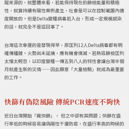
蹤來源的，就整體來看，若能保持現在的篩檢能量和積極
性，就算持續有陽性案例產生，社會是可以在控制範圍內適
度開放的。但是Delta變種病毒若入台，形成一定規模感染
的話，就完全不是這回事了。
台灣這次幸運的是發現得早，原匡列12人Delta病毒都有明
確傳播鏈。火勢尚未延燒，應有機會撲滅。若熱區篩檢匡列
太慢太輕忽，以印度變種一傳五到八人的特性會讓台灣半個
月就產生新的災情——因此願意「大量檢驗」就成為最重要
的工作。
快篩有偽陰風險 傳統PCR速度不夠快
近日台灣開始「瘋快篩」， 但之中卻有其問題；快篩在盛
行率低的時候容易讓偽陽性干擾防疫，在盛行率高的時候的