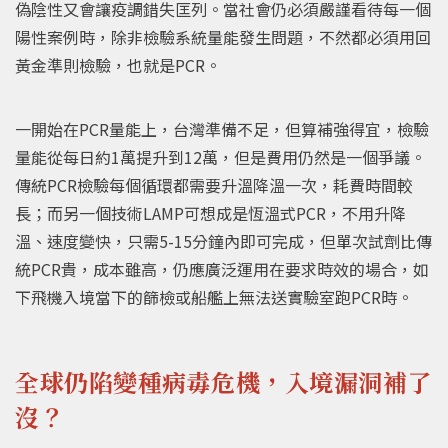
偽陰性又會讓疫調錯失匡列。當社會仍必須嚴謹看待每一個
陽性案例時，除非檢驗系統量能發生問題，不然都必須用回
黃金準則檢驗，也就是PCR。
一開始在PCR量能上，台灣準備不足，但算補強得宜，檢驗
量能從每日約1萬提升到12萬，但是費用仍然是一個爭議。
傳統PCR檢驗每個循環都需要升溫降溫一次，耗費時間較
長；而另一個技術LAMP可想成是恆溫式PCR，不用升降
溫、速度變快，只需5-15分鐘內即可完成，但單次試劑比傳
統PCR貴，成本雖高，仍應廣泛運用在要求時效的場合，如
下飛機入境當下的篩檢或船艦上無法送實驗室跑PCR時。
全球仍陷變種病毒危機，入境漏洞補了
沒？