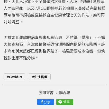
侵，因此入境當下不全員做PCR篩驗、入境可接觸社區與家
人才去隔離，以及7月1日即將執行的機組人員疫苗完整接種
兩劑後可不須檢疫直接採自主健康管理七天的作法，應可再
討論調整。
面對如此難纏的病毒與未知感染源，若持續「惜篩」、不擴
大篩查熱區，台灣疫情警戒恐怕短時間內還是無法降級。許
多商家與家庭都已經到臨界點了，檢驗需要成本沒錯，但孰
輕孰重應不難分辨。
Covid19
生技醫療
資訊來源 ：
聯合報
分享
分享