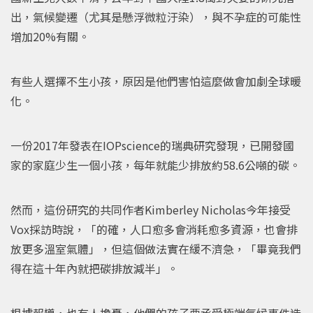
出，氣候變遷（尤其是懸浮微粒汙染），與不孕症的可能性
增加20%有關。
有些人選擇不生小孩，原因是他們害怕這麼做會加劇全球暖
化。
一份2017年發表在IOPscience的瑞典研究發現，已開發國
家的家庭少生一個小孩，每年就能少排放約58.6公噸的碳。
然而，這份研究的共同作者Kimberley Nicholas今年接受
Vox採訪時說，「的確，人口愈多會消耗愈多資源，也會排
放更多溫室氣體」，但這個做法實在緩不濟急，「畢竟我們
得在這十年內就把碳排放減半」。
根據報導，也有人擔憂，他們的孩子要承受極端氣候事件造