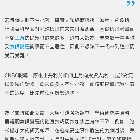
若每個人都不生小孩，確實人類終將遭遇「滅種」的危機，
但隨著科學家對地球環境的未來日益悲觀，基於環境考量而
不願
生育
的民眾也愈來愈多，還有人認為，未來數十年全球
受
氣候變遷
衝擊而不宜居住，因此不想讓下一代來到這世間
受苦受難。
CNBC報導，摩根士丹利分析師上月向投資人說，出於對氣
候變遷的疑懼，愈來愈多人不生小孩，而這股衝擊拖累生育
率的速度，比先前任何趨勢還快。
為了支持如此立論，大摩引述各項調查、學術研究等資料，
要證明氣候變遷的確直接或間接加快生育率下降。例如，洛
杉磯加大的研究顯示，在極端高溫事件發生的九個月後，美
國新生兒人數下滑；去年對中國大陸1.8萬對夫妻的研究指